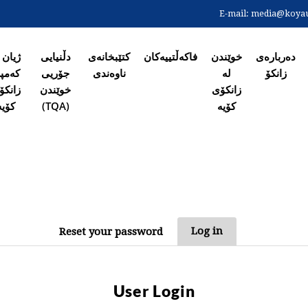
Skip
E-mail:
media@koyaun
to
ەی سەرەکی
main
content
دەربارەی
خوێندن
فاکەڵتییەکان
کتێبخانەی
دڵنیایی
ژیان 
زانکۆ
لە
ناوەندی
جۆریی
کەمپ
زانکۆی
خوێندن
زانکۆ
کۆیە
(TQA)
کۆیە
PRIM
Log in
Reset your password
T
User Login