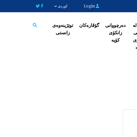
Login
کوردی
لە
دەرچووانی
گۆڤارەکان
توێژینەوەی
ی
زانکۆی
زانستی
Search
ی
کۆیە