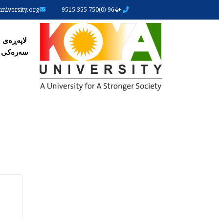
iversity.org
+964 (0)750 355 9515
لاپەڕ
لاپەڕەی
سەرەکی
ARY
ABS