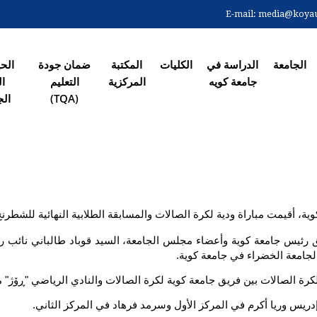
Skip
E-mail:
media@koyaun
to
 الرئیسیة
main
content
الجامعة
الدراسة في
الکلیات
المکتبة
ضمان جودة
الح
جامعة کویە
المرکزیة
التعلیم
ال
(TQA)
الج
ة، أقيمت مباراة ودية لكرة الصالات والمسابقة الطلابية النهائية للشطرنج
لجامعة الخضراء في جامعة كوية.
كرة الصالات بين فريق جامعة كوية لكرة الصالات والنادي الرياضي "ڕۆژ" م
ريس وريا أكرم في المركز الأول وسرمد فرهاد في المركز الثاني.