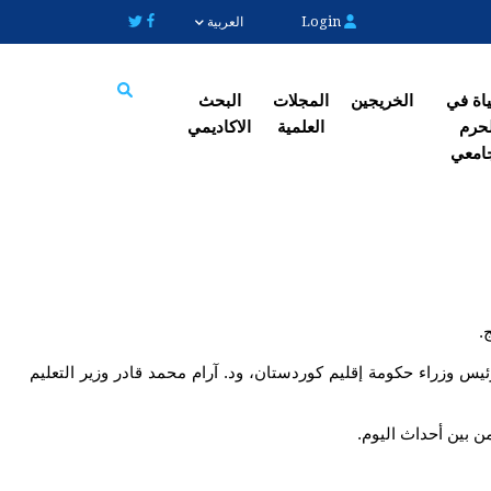
Login
العربية
یاة في
الخریجین
المجلات
البحث
حرم
العلمیة
الاکادیمي
Search
امعي
.
الخميس 16 ايار 2024 استقبل أ.م.د. محمد حسيب صديق رئيس جامعة كوية وأعضاء مجلس الجامعة، السيد قوباد طالباني نائب رئيس وزراء حكومة إقليم كوردستان، ود. آرام محمد قادر وزير التعليم 
ن بين أحداث اليوم.