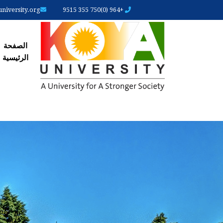
iversity.org
+964 (0)750 355 9515
الصفحة
الصفحة
الرئیسیة