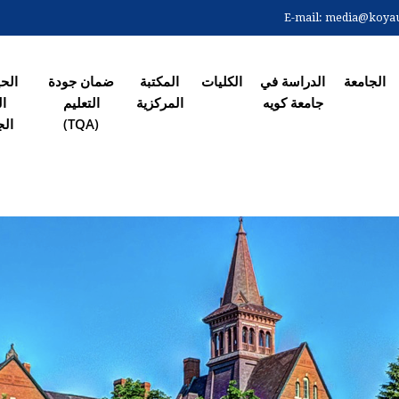
Skip
E-mail:
media@koyaun
to
 الرئیسیة
main
content
الجامعة
الدراسة في
الکلیات
المکتبة
ضمان جودة
الح
جامعة کویە
المرکزیة
التعلیم
ال
(TQA)
الج