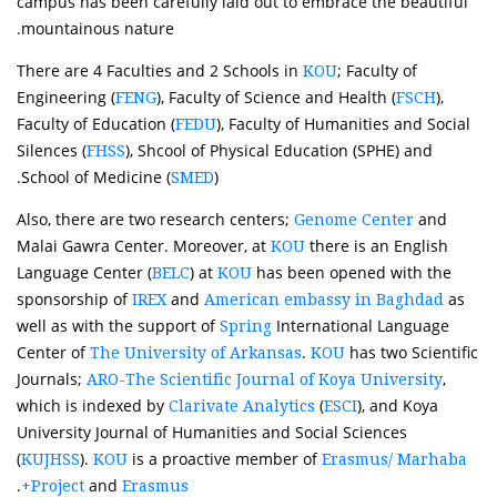
campus has been carefully laid out to embrace the beautiful
mountainous nature.
There are 4 Faculties and 2 Schools in
; Faculty of
KOU
Engineering (
), Faculty of Science and Health (
),
FENG
FSCH
Faculty of Education (
), Faculty of Humanities and Social
FEDU
Silences (
), Shcool of Physical Education (SPHE) and
FHSS
School of Medicine (
).
SMED
Also, there are two research centers;
and
Genome Center
Malai Gawra Center. Moreover, at
there is an English
KOU
Language Center (
) at
has been opened with the
BELC
KOU
sponsorship of
and
as
IREX
American embassy in Baghdad
well as with the support of
International Language
Spring
Center of
.
has two Scientific
The University of Arkansas
KOU
Journals;
,
ARO-The Scientific Journal of Koya University
which is indexed by
(
), and Koya
Clarivate Analytics
ESCI
University Journal of Humanities and Social Sciences
(
).
is a proactive member of
KUJHSS
KOU
Erasmus/ Marhaba
.
and
Project
Erasmus+