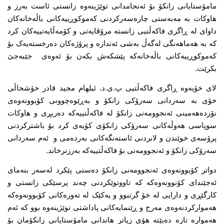
مامۆستایانی زانکۆ بۆ ئەنجامدانی توێژینەوە زانستی ئاست بەرز و 
هاوکات بە مەبەستی چارەسەرکردنی کەموکوڕییەکانی باڵەخانەکان 
داوای لە ڕاگری فاکەڵتیی زانستە مرۆڤایەتی و کۆمەڵایەتییەکان کرد 
کە بە هەماهەنگی لەگەڵ بەشی ئەندازە و پرۆژەکان دەرخستەیەک بۆ 
کەموکوڕییەکانی باڵەخانەکە پێشکەش بکەن بۆ ئەوەی  جێبەجێ 
بکرێت.  
لای خۆیەوە ڕاگری فاکەڵتیی پ.ی.د. ئیلهام مجید قادر خۆشحاڵی 
خۆی بە سەردانی سەرۆکی زانکۆ و بەڕێوەچوونی کۆبوونەوەی 
نۆزدەهەمینی ئەنجوومەنی زانکۆ لە فاکەڵتییەکە دەربڕی و هاوکات 
سوپاسی هەوڵەکانی سەرۆکی زانکۆی کۆیەی کرد بۆ باشترکردنی 
پرۆسەی خوێندن و لابردنی ئاستەنگەکانی بەردەمی و  ئەم سەردانی 
سەرۆکی زانکۆ و ئەنجوومەنی بۆ فاکەڵتییەکە بەرزنرخاند.  
دواتر کۆبوونەوەی ئەنجوومەنی زانکۆ دەستی پێکرد لەسەر بنەمای 
ئەجێندای کۆنوونەوەکە کە تاووتوێکردنی چەند پرسێکی زانستی و 
کارگێڕی و دارایی لە خۆ گرتبوو و یەکێک لە تەورەکانی کۆبوونەوەکە 
هەموارکردنەوەی مەرج و ڕێنمایەکانی پاداشتی توێژینەوە بوو کە ئەم 
هەموارە تازە دەبێتە هۆی زیاتر هاندانی مامۆستایانی زانکۆمان بۆ 