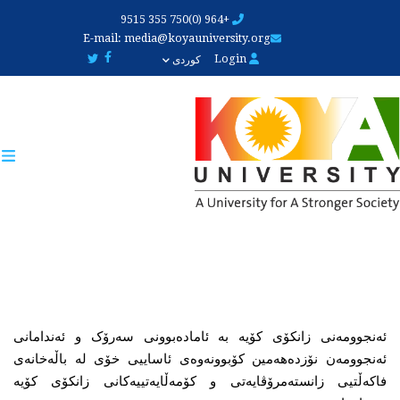
Skip
+964 (0)750 355 9515
to
E-mail:
media@koyauniversity.org
main
Login
کوردی
content
ئەنجوومەنی زانکۆی کۆیە بە ئامادەبوونی سەرۆک و ئەندامانی 
ئەنجوومەن نۆزدەهەمین کۆبوونەوەی ئاساییی خۆی لە باڵەخانەی 
فاکەڵتیی زانستەمرۆڤایەتی و کۆمەڵایەتییەکانی زانکۆی کۆیە 