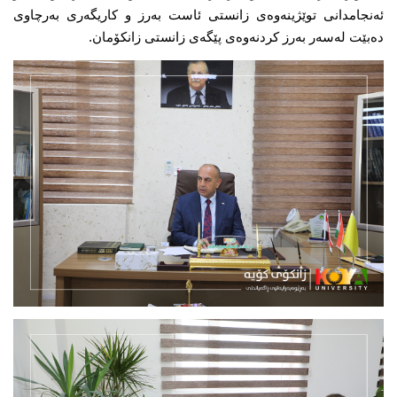
ئەنجامدانی توێژینەوەی زانستی ئاست بەرز و کاریگەری بەرچاوی 
دەبێت لەسەر بەرز کردنەوەی پێگەی زانستی زانکۆمان.