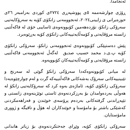
ئەنجامدا. 
ڕۆژی چوارشەممە ٥ی پووشپەڕی ٢٧٢٤ی کوردی بەرامبەر ٢٦ی 
حوزەیرانی ی زایینی٢٠٢٤، ئەنجوومەنی زانکۆی کۆیە بە سەرۆکایەتیی 
سەرۆکی زانکۆ، نۆزدەهەمین کۆبوونەوەی ئاساییی خۆی لە فاکەڵتیی 
زانستە مرۆڤایەتی و کۆمەڵایەتییەکانی زانکۆی کۆیە بەڕێوەبرد.
پێش دەستپێکی کۆبوونەوەی ئەنجوومەنی زانکۆ، سەرۆکی زانکۆی 
کۆیە پ.ی.د محمد حسیب صدیق  لەگەڵ ئەنجوومەنی فاکەڵتیی 
زانستە مرۆڤایەتی و کۆمەڵایەتییەکان کۆبوویەوە.  
لە میانی کۆبوونەوەکەدا سەرۆکی زانکۆ گوێی لە سەرنج و 
تێبینییەکانی سەرۆک بەشەکانی فاکەڵتییەکە گرت و لەم چوارچێوەیەدا 
سەرۆکی زانکۆی کۆیە، ئاماژەی بەوە کرد کە سەرۆکایەتیی زانکۆ لە 
هەوڵی بەردەوامدان بۆ بەرزکردنەوەی ئاستی توێژینەوەی زانستی و 
تێپەڕاندنی گرفتەکانی بەردەم پرۆسەی خوێندن و فەراهەمکردنی 
کەشێکی باشتر بۆ مامۆستا و خوێندکاران لە هۆڵ و تاقیگە و ژووری 
مامۆستایان.
سەرۆکی زانکۆی کۆیە، وێڕای جەختکردنەوەی بۆ زیاتر هاندانی 