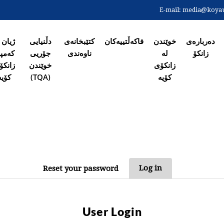
Skip
E-mail:
media@koyaun
to
ەی سەرەکی
main
content
دەربارەی
خوێندن
فاکەڵتییەکان
کتێبخانەی
دڵنیایی
ژیان 
زانکۆ
لە
ناوەندی
جۆریی
کەمپ
زانکۆی
خوێندن
زانکۆ
کۆیە
(TQA)
کۆیە
PRIM
Log in
Reset your password
T
User Login