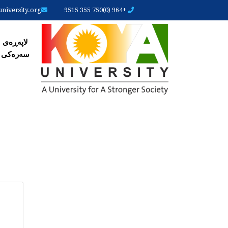
iversity.org
+964 (0)750 355 9515
لاپەڕ
لاپەڕەی
سەرەکی
ARY
ABS