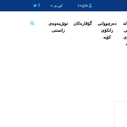
Login
کوردی
لە
دەرچووانی
گۆڤارەکان
توێژینەوەی
ی
زانکۆی
زانستی
Search
ی
کۆیە