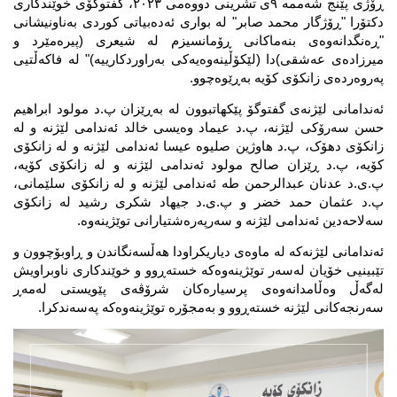
ڕۆژی پێنج شەممە ٩ی تشرینی دووەمی ٢٠٢٣، گفتوگۆی خوێندکاری 
دکتۆرا "ڕۆژگار محمد صابر" لە بواری ئەدەبیاتی کوردی بەناونیشانی 
"ڕەنگدانەوەی بنەماکانی ڕۆمانسیزم لە شیعری (پیرەمێرد و 
میرزادەی عەشقی)دا (لێکۆڵینەوەیەکی بەراوردکارییە)" لە فاکەڵتیی 
پەروەردەی زانکۆی کۆیە بەڕێوەچوو.
ئەندامانی لێژنەی گفتوگۆ پێکهاتبوون لە بەڕێزان پ.د مولود ابراهیم 
حسن سەرۆکی لێژنە، پ.د عیماد وەیسی خالد ئەندامی لێژنە و لە 
زانکۆی دهۆک، پ.د هاوژین صلیوە عیسا ئەندامی لێژنە و لە زانکۆی 
کۆیە، پ.د ڕێزان صالح مولود ئەندامی لێژنە و لە زانکۆی کۆیە، 
پ.ی.د عدنان عبدالرحمن طە ئەندامی لێژنە و لە زانکۆی سلێمانی، 
پ.د عثمان حمد خضر و پ.ی.د جیهاد شکری رشید لە زانکۆی 
سەلاحەدین ئەندامی لێژنە و سەرپەرەشتیارانی توێژینەوە. 
ئەندامانی لێژنەکە لە ماوەی دیاریکراودا هەڵسەنگاندن و ڕاوبۆچوون و 
تێبینیی خۆیان لەسەر توێژینەوەکە خستەڕوو و خوێندکاری ناوبراویش 
لەگەڵ وەڵامدانەوەی پرسیارەکان شرۆڤەی پێویستی لەمەڕ 
سەرنجەکانی لێژنە خستەڕوو و بەمجۆرە توێژینەوەکە پەسەندکرا.