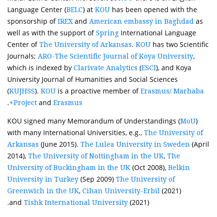
Language Center (
) at
has been opened with the
BELC
KOU
sponsorship of
and
as
IREX
American embassy in Baghdad
well as with the support of
International Language
Spring
Center of
.
has two Scientific
The University of Arkansas
KOU
Journals;
,
ARO-The Scientific Journal of Koya University
which is indexed by
(
), and Koya
Clarivate Analytics
ESCI
University Journal of Humanities and Social Sciences
(
).
is a proactive member of
KUJHSS
KOU
Erasmus/ Marhaba
.
and
Project
Erasmus+
KOU signed many Memorandum of Understandings (
)
MoU
with many International Universities, e.g.,
The University of
(June 2015).
(April
Arkansas
The Lulea University in Sweden
2014),
,
The University of Nottingham in the UK
The
(Oct 2008),
University of Buckingham in the UK
Belkin
(Sep 2009)
University in Turkey
The University of
,
(2021)
Greenwich in the UK
Cihan University-Erbil
and
(2021).
Tishk International University