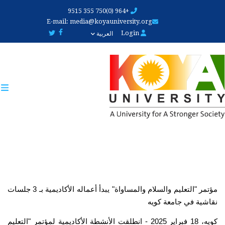
Skip
+964 (0)750 355 9515
to
E-mail:
media@koyauniversity.org
main
Login
العربية
content
مؤتمر "التعليم والسلام والمساواة" يبدأ أعماله الأكاديمية بـ 3 جلسات 
نقاشية في جامعة كويه
كويه، 18 فبراير 2025 - انطلقت الأنشطة الأكاديمية لمؤتمر "التعليم 