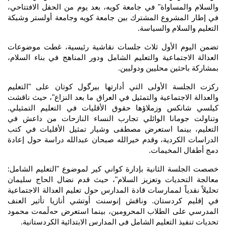
والسلام والمساواة" في جامعة كويه، بعد يوم من الحفل الافتتاحي، 
في إطار المشروع المشترك بين جامعة كويه وجامعة أولستر وشبكة 
التعليم والسلام والسياسة.
تضمن اليوم الأول ثلاث جلسات نقاشية رئيسية، غطت موضوعات 
العدالة الاجتماعية والتعليم الشامل ودور المناهج في بناء السلام، 
بمشاركة باحثين محليين ودوليين.
ركزت الجلسة الأولى التي أدارتها بيرگول كوتان على "التعليم 
والعدالة الاجتماعية والتمثيل في العراق ما بعد النزاع"، حيث ناقشت 
كيلسي شانكس وزملاؤها حقوق الأقليات في التعليم التمثيلي. 
وتناولت جومانا الوائلي تجارب النساء النازحات من داعش في 
التعليم، بينما استعرض مصطفى وشيار تمثيل الأقليات في كتب 
الدراسات الكردية، وقدم خيرالله صبحان عبدالله دراسة حول إعادة 
دمج أطفال المخيمات.
خصصت الجلسة الثانية بإدارة كواني كير لموضوع "التعليم الشامل: 
معالجة التحديات وتعزيز السلام"، حيث قدم نضال الحاج سليمان 
تحليلاً نقدياً لممارسات قادة المدارس حول تعليم العدالة الاجتماعية 
في إقليم كردستان. وناقش إنوسنت أوتشي أنازيا تأثير العنف 
المدرسي على الطلاب المحرومين، بينما استعرض حەڵمەت محمود 
تحديات تنفيذ التعليم الشامل في المدارس الابتدائية الكردستانية.