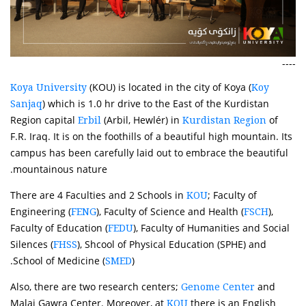
----
(KOU) is located in the city of Koya (
Koya University
Koy
) which is 1.0 hr drive to the East of the Kurdistan
Sanjaq
Region capital
(Arbil, Hewlér) in
of
Erbil
Kurdistan Region
F.R. Iraq. It is on the foothills of a beautiful high mountain. Its
campus has been carefully laid out to embrace the beautiful
mountainous nature.
There are 4 Faculties and 2 Schools in
; Faculty of
KOU
Engineering (
), Faculty of Science and Health (
),
FENG
FSCH
Faculty of Education (
), Faculty of Humanities and Social
FEDU
Silences (
), Shcool of Physical Education (SPHE) and
FHSS
School of Medicine (
).
SMED
Also, there are two research centers;
and
Genome Center
Malai Gawra Center. Moreover, at
there is an English
KOU