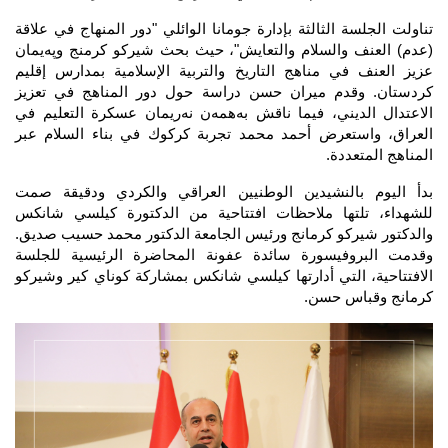
تناولت الجلسة الثالثة بإدارة جومانا الوائلي "دور المنهاج في علاقة 
(عدم) العنف والسلام والتعايش"، حيث بحث شيركو كرمنج وپەیمان 
عزیز العنف في مناهج التاريخ والتربية الإسلامية بمدارس إقليم 
كردستان. وقدم میران حسن دراسة حول دور المناهج في تعزيز 
الاعتدال الديني، فيما ناقش بەهمەن نەریمان عسكرة التعليم في 
العراق، واستعرض أحمد محمد تجربة كركوك في بناء السلام عبر 
المناهج المتعددة.
بدأ اليوم بالنشيدين الوطنيين العراقي والكردي ودقيقة صمت 
للشهداء، تلتها ملاحظات افتتاحية من الدكتورة كيلسي شانكس 
والدكتور شيركو كرمانج ورئيس الجامعة الدكتور محمد حسيب صديق. 
وقدمت البروفيسورة سائدة عفونة المحاضرة الرئيسية للجلسة 
الافتتاحية، التي أدارتها كيلسي شانكس بمشاركة كوناي كير وشيركو 
كرمانج وقباس حسن.