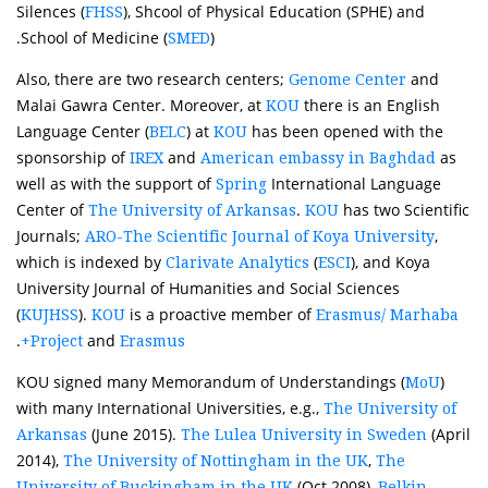
Silences (
), Shcool of Physical Education (SPHE) and
FHSS
School of Medicine (
).
SMED
Also, there are two research centers;
and
Genome Center
Malai Gawra Center. Moreover, at
there is an English
KOU
Language Center (
) at
has been opened with the
BELC
KOU
sponsorship of
and
as
IREX
American embassy in Baghdad
well as with the support of
International Language
Spring
Center of
.
has two Scientific
The University of Arkansas
KOU
Journals;
,
ARO-The Scientific Journal of Koya University
which is indexed by
(
), and Koya
Clarivate Analytics
ESCI
University Journal of Humanities and Social Sciences
(
).
is a proactive member of
KUJHSS
KOU
Erasmus/ Marhaba
.
and
Project
Erasmus+
KOU signed many Memorandum of Understandings (
)
MoU
with many International Universities, e.g.,
The University of
(June 2015).
(April
Arkansas
The Lulea University in Sweden
2014),
,
The University of Nottingham in the UK
The
(Oct 2008),
University of Buckingham in the UK
Belkin