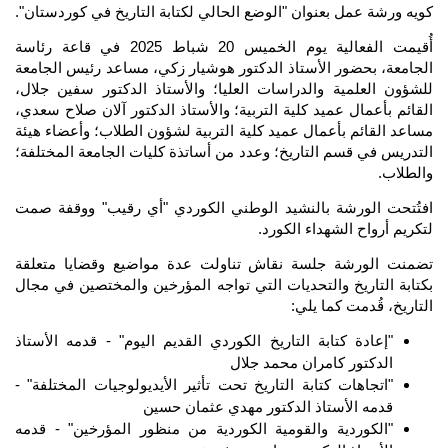
کویە ورشة عمل بعنوان "الوضع الحالي لكتابة التاريخ في كوردستان".
أُقيمت الفعالية يوم الخميس 20 شباط 2025 في قاعة رئاسة 
الجامعة، بحضور الأستاذ الدكتور هوشيار زكي، مساعد رئيس الجامعة 
للشؤون العلمية والدراسات العليا؛ والأستاذ الدكتور سفين جلال، 
القائم بأعمال عميد كلية التربية؛ والأستاذ الدكتور آلان صلاح سعدي، 
مساعد القائم بأعمال عميد كلية التربية لشؤون الطلاب؛ وأعضاء هيئة 
التدريس في قسم التاريخ؛ وعدد من أساتذة كليات الجامعة المختلفة؛ 
والطلاب.
افتُتحت الورشة بالنشيد الوطني الكوردي "أي رقيب" ووقفة صمت 
لتكريم أرواح الشهداء الكورد.
تضمنت الورشة جلسة نقاش تناولت عدة مواضيع وقضايا متعلقة 
بكتابة التاريخ والتحديات التي تواجه المؤرخين والمختصين في مجال 
التاريخ، قُدمت كما يلي:
"إعادة كتابة التاريخ الكوردي القديم اليوم" - قدمه الأستاذ 
الدكتور كامران محمد جلال
"اتجاهات كتابة التاريخ تحت تأثير الأيديولوجيات المختلفة" - 
قدمه الأستاذ الدكتور مهدي عثمان حسين
"الكوردية والقومية الكوردية من منظور المؤرخين" - قدمه 