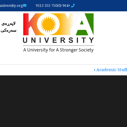
iversity.org
+964 (0)750 355 9515
لاپەڕ
لاپەڕەی
سەرەکی
‹
Academic Staff