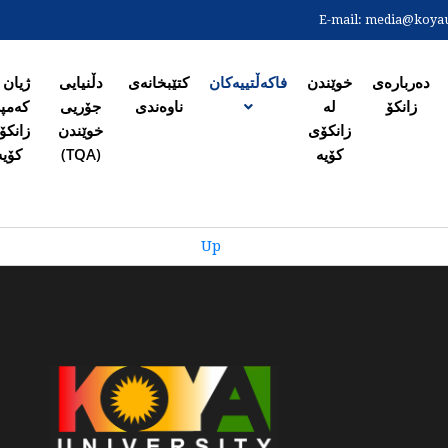
Skip
E-mail:
media@koyaun
to
ەی سەرەکی
main
content
دەربارەی
خوێندن
فاکەڵتییەکان
کتێبخانەی
دڵنیایی
ژیان 
زانکۆ
لە
ناوەندی
جۆریی
کەمپ
زانکۆی
خوێندن
زانکۆ
کۆیە
(TQA)
کۆیە
Up