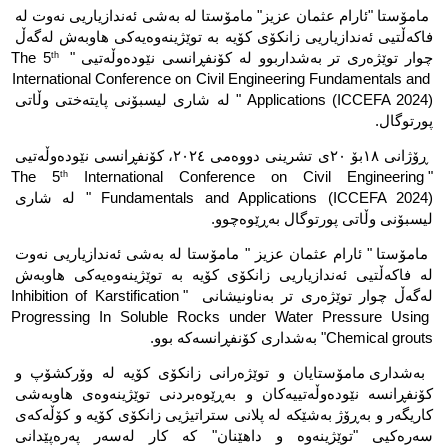
مامۆستا "ئارام عثمان عزیز" مامۆستا لە بەشی ئەندازیاریی نەوت لە 
فاکەڵتیی ئەندازیاریی زانکۆی کۆیە بە توێژینەوەیەکی هاوبەش لەگەڵ 
چوار توێژەری تر بەشداربوو لە کۆنفڕانسی نێودەوڵەتیی " The 5
th
International Conference on Civil Engineering Fundamentals and 
Applications (ICCEFA 2024) " لە شاری لیسبۆنی پایتەختی وڵاتی 
پورتوگال.
ڕۆژانی ١٨بۆ ٢٠ی تشرینی دووەمی ٢٠٢٤، کۆنفڕانسی نێودەوڵەتیی 
 International Conference on Civil Engineering 
"The 5
th
Fundamentals and Applications (ICCEFA 2024) " لە شاری 
لیسبۆنی وڵاتی پورتوگال بەڕێوەچوو.
مامۆستا " ئارام عثمان عزیز " مامۆستا لە بەشی ئەندازیاریی نەوت 
لە فاکەڵتیی ئەندازیاریی زانکۆی کۆیە بە توێژینەوەیەکی هاوبەش 
لەگەڵ چوار توێژەری تر بەناونیشانی  "Inhibition of Karstification 
Progressing In Soluble Rocks under Water Pressure Using 
Chemical grouts" بەشداری کۆنفڕانسەکە بوو.
بەشداری مامۆستایان و توێژەرانی زانکۆی کۆیە لە وۆرکشۆپ و 
کۆنفڕانسە نێودەوڵەتییەکان و بەڕێوەبردنی توێژینەوەی هاوبەشی 
کاریگەر و بەڕۆژ بەشێکە لە پلانی ستراتیژیی زانکۆی کۆیە و کۆڵەکەی 
سەرەکیی "توێژینەوە و داهێنان" کە کار لەسەر پەرەپێدانی 