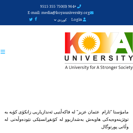
Skip
+964 (0)750 355 9515
to
E-mail:
media@koyauniversity.org
main
Login
کوردی
content
مامۆستا "ئارام  عثمان عزیز" لە فاکەڵتیی ئەندازیاریی زانکۆی کۆیە بە 
توێژینەوەیەکی هاوبەش بەشداربوو لە کۆنفڕانسێکی نێودەوڵەتی لە 
وڵاتی پورتوگال