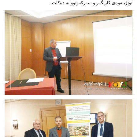
توێژینەوەی کاریگەر و سەرکەوتووانە دەکات.