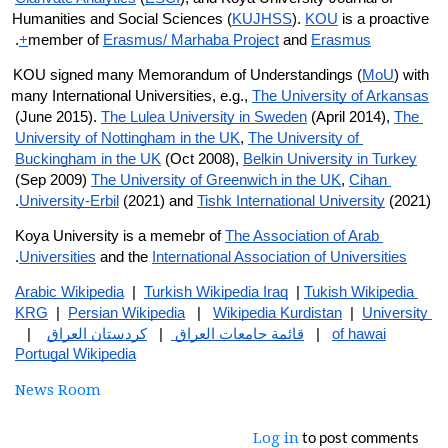
Humanities and Social Sciences (
KUJHSS
). 
KOU
 is a proactive 
.
member of 
Erasmus/ Marhaba Project
 and 
Erasmus+
KOU signed many Memorandum of Understandings (
MoU
) with 
many International Universities, e.g., 
The University of Arkansas
(June 2015). 
The Lulea University in Sweden
 (April 2014), 
The 
University of Nottingham in the UK
, 
The University of 
Buckingham in the UK
 (Oct 2008), 
Belkin University in Turkey
(Sep 2009) 
The University of Greenwich in the UK
, 
Cihan 
University-Erbil
 (2021) and 
Tishk International University
 (2021).
Koya University is a memebr of 
The Association of Arab 
.
Universities
 and the 
International Association of Universities
Arabic Wikipedia
  |  
Turkish Wikipedia Iraq
  | 
Tukish Wikipedia 
KRG
  |  
Persian Wikipedia
   |   
Wikipedia Kurdistan
  |  
University 
of hawai
   |   
قائمة جامعات العراق 
  |   
كردستان العراق
    |   
Portugal Wikipedia
News Room
to post comments
Log in