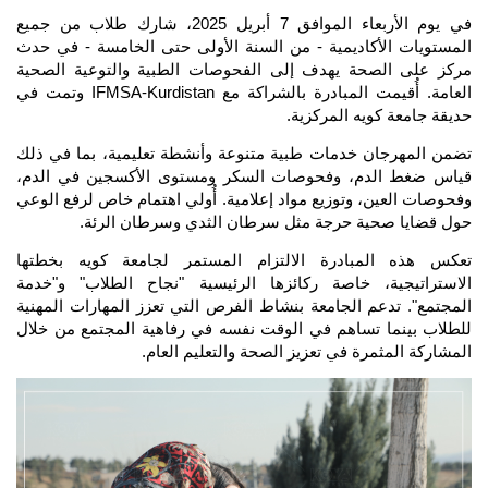
في يوم الأربعاء الموافق 7 أبريل 2025، شارك طلاب من جميع 
المستويات الأكاديمية - من السنة الأولى حتى الخامسة - في حدث 
مركز على الصحة يهدف إلى الفحوصات الطبية والتوعية الصحية 
العامة. أُقيمت المبادرة بالشراكة مع IFMSA-Kurdistan وتمت في 
حديقة جامعة كويه المركزية.
تضمن المهرجان خدمات طبية متنوعة وأنشطة تعليمية، بما في ذلك 
قياس ضغط الدم، وفحوصات السكر ومستوى الأكسجين في الدم، 
وفحوصات العين، وتوزيع مواد إعلامية. أُولي اهتمام خاص لرفع الوعي 
حول قضايا صحية حرجة مثل سرطان الثدي وسرطان الرئة.
تعكس هذه المبادرة الالتزام المستمر لجامعة كويه بخطتها 
الاستراتيجية، خاصة ركائزها الرئيسية "نجاح الطلاب" و"خدمة 
المجتمع". تدعم الجامعة بنشاط الفرص التي تعزز المهارات المهنية 
للطلاب بينما تساهم في الوقت نفسه في رفاهية المجتمع من خلال 
المشاركة المثمرة في تعزيز الصحة والتعليم العام.