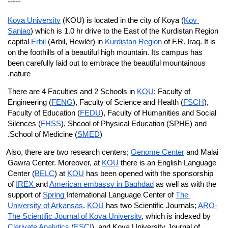
-----
Koya University
 (KOU) is located in the city of Koya (
Koy 
Sanjaq
) which is 1.0 hr drive to the East of the Kurdistan Region 
capital 
Erbil 
(Arbil, Hewlér) in 
Kurdistan Region
 of F.R. Iraq. It is 
on the foothills of a beautiful high mountain. Its campus has 
been carefully laid out to embrace the beautiful mountainous 
nature.
There are 4 Faculties and 2 Schools in 
KOU
; Faculty of 
Engineering (
FENG
), Faculty of Science and Health (
FSCH
), 
Faculty of Education (
FEDU
), Faculty of Humanities and Social 
Silences (
FHSS
), Shcool of Physical Education (SPHE) and 
School of Medicine (
SMED
).
Also, there are two research centers; 
Genome Center
 and Malai 
Gawra Center. Moreover, at 
KOU
 there is an English Language 
Center (
BELC
) at 
KOU
 has been opened with the sponsorship 
of 
IREX 
and 
American embassy in Baghdad
 as well as with the 
support of 
Spring 
International Language Center of 
The 
University of Arkansas
. 
KOU
 has two Scientific Journals; 
ARO-
The Scientific Journal of Koya University
, which is indexed by 
Clarivate Analytics
 (
ESCI
), and Koya University Journal of 