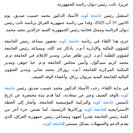
عزيز)، نائب رئيس ديوان رئاسة الجمهورية.
استقبل رئيس
الأستاذ الدكتور محمد حسيب صديق، يوم
جامعة كويە
الاثنين 31 آب 2025، وفدا من رئاسة جمهوریة العراق برئاسة نائب رئيس
ديوان الرئاسة وممثل فخامة رئيس الجمهورية السید عزالدين مجيد محمد.
جرى هذا اللقاء في رئاسة
بحضور مساعد رئيس الجامعة
جامعة كويە
للشؤون المالية والإدارية أ.م.د. يادكار عبد الله، ومساعد رئيس الجامعة
لشؤون الطلبة أ.م.د. اژین طاهر صابر، ومدير الإعلام في الجامعة م.م.
محمد كريم سيدگول، وأمين مجلس الجامعة م.م. جيا جوهر، ومدير
المكتبة المركزية للجامعة أ.م.د. روژكار محمد صابر، ومدير الشؤون
المالية للجامعة السید مريوان رزاق، وأعضاء الوفد الضيف.
في بداية اللقاء، رحب الأستاذ الدكتور محمد حسيب صديق رئيس
جامعة
بالوفد الضيف وعبر عن سعادته، كما قدم نبذة مختصرة عن تاريخ
كويە
تأسيس
والتركيبة المؤسسية للجامعة، وأشار إلى الخطة
جامعة كويە
الاستراتيجية ل
ورکائزها الرئيسية. كما تضمن جزء آخر من
جامعة كويە
كلمة رئيس الجامعة تقديراً لجهود ومساعي رئيس جمهورية العراق، الذي
يقدم الدعم والتسهيلات بشكل مستمر ل
.
جامعة كويە