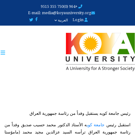
Skip
+964 (0)750 355 9515
to
E-mail:
media@koyauniversity.org
main
Login
العربية
content
رئيس جامعة كويە يستقبل وفداً من رئاسة جمهورية العراق
استقبل رئيس
ە الأستاذ الدكتور محمد حسيب صديق وفداً من
جامعة كوي
رئاسة جمهورية العراق ترأسه السید عزالدين مجيد محمد (مامۆستا