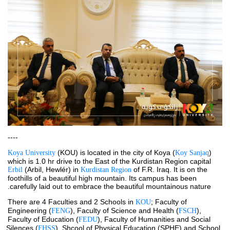
----
 (KOU) is located in the city of Koya (
) 
Koya University
Koy Sanjaq
which is 1.0 hr drive to the East of the Kurdistan Region capital 
(Arbil, Hewlér) in 
 of F.R. Iraq. It is on the 
Erbil 
Kurdistan Region
foothills of a beautiful high mountain. Its campus has been 
carefully laid out to embrace the beautiful mountainous nature.
There are 4 Faculties and 2 Schools in 
; Faculty of 
KOU
Engineering (
), Faculty of Science and Health (
), 
FENG
FSCH
Faculty of Education (
), Faculty of Humanities and Social 
FEDU
Silences (
), Shcool of Physical Education (SPHE) and School 
FHSS