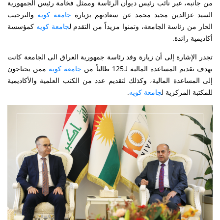
من جانبه، عبر نائب رئيس ديوان الرئاسة وممثل فخامة رئيس الجمهورية
السید عزالدين مجيد محمد عن سعادتهم بزيارة
والترحيب
جامعة كويە
الحار من رئاسة الجامعة، وتمنوا مزيداً من التقدم ل
كمؤسسة
جامعة كويە
أكاديمية رائدة.
تجدر الإشارة إلى أن زیارة وفد رئاسة جمهورية العراق الی الجامعة کانت
بهدف تقديم المساعدة المالية لـ125 طالباً من
ممن يحتاجون
جامعة كويە
إلى المساعدة المالية، وكذلك لتقديم عدد من الكتب العلمية والأكاديمية
للمكتبة المركزية ل
.
جامعة كويە