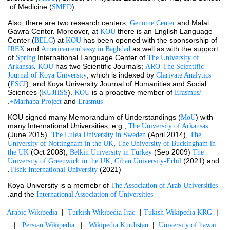
of Medicine (
).
SMED
Also, there are two research centers; 
 and Malai 
Genome Center
Gawra Center. Moreover, at 
 there is an English Language 
KOU
Center (
) at 
 has been opened with the sponsorship of 
BELC
KOU
and 
 as well as with the support 
IREX 
American embassy in Baghdad
of 
International Language Center of 
Spring 
The University of 
. 
 has two Scientific Journals; 
Arkansas
KOU
ARO-The Scientific 
, which is indexed by 
Journal of Koya University
Clarivate Analytics
(
), and Koya University Journal of Humanities and Social 
ESCI
Sciences (
). 
 is a proactive member of 
KUJHSS
KOU
Erasmus/ 
.
 and 
Marhaba Project
Erasmus+
KOU signed many Memorandum of Understandings (
) with 
MoU
many International Universities, e.g., 
The University of Arkansas
(June 2015). 
 (April 2014), 
The Lulea University in Sweden
The 
, 
University of Nottingham in the UK
The University of Buckingham in 
 (Oct 2008), 
 (Sep 2009) 
the UK
Belkin University in Turkey
The 
, 
 (2021) and 
University of Greenwich in the UK
Cihan University-Erbil
 (2021).
Tishk International University
Koya University is a memebr of 
The Association of Arab Universities
.
and the 
International Association of Universities
  |  
  | 
  |  
Arabic Wikipedia
Turkish Wikipedia Iraq
Tukish Wikipedia KRG
   |   
   |   
  |  
Persian Wikipedia
Wikipedia Kurdistan
University of hawai