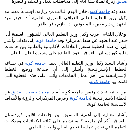
صديق
 زيارة لمدة ستة أيام إلى محافظات بغداد والنجف والبصرة.
عقد وفد 
جامعة كويه
، خلال اليوم الثالث من زيارته، اجتماعاً مهماً مع 
وكيل وزير التعليم العالي العراقي للشؤون العلمية أ.د. حيدر عبد 
الضهد ومدير مديرية المبعوثين أ.د. حازم باقر طاهر.
وخلال اللقاء، أعرب وكيل وزير التعليم العالي للشؤون العلمية أ.د. 
حيدر عبد الضهد عن سعادته بزيارة وفد 
جامعة كويه
 إلى بغداد، وأشار 
إلى أن هذه الخطوة ستعزز العلاقات الأكاديمية والعلمية بين جامعات 
إقليم كوردستان والعراق وتعود بالفائدة على مسيرة العلم والتعلم.
وأشاد السيد وكيل وزير التعليم العالي بعمل 
جامعة كويه
 في صياغة 
الخطط الإستراتيجية وأشار إلى أن صياغة ووضع الخطط 
الإستراتيجية من أهم أعمال الجامعات وأثنى على هذه الخطوة التي 
قامت بها 
جامعة كويه
.
من جانبه تحدث رئيس جامعة كويه أ.م.د. 
محمد حسيب صديق
 عن 
الخطة الاستراتيجية ل
جامعة كوية
 وعرض المرتكزات والرؤية والأهداف 
الأساسية لجامعة كوية.
وأشار معاليه إلى أهمية التنسيق بين جامعات إقليم كوردستان 
والعراق وأكد أن جامعة كوية تشجع على كافة الاتفاقيات ومذكرات 
التفاهم التي تخدم عملية التعليم العالي والبحث العلمي.