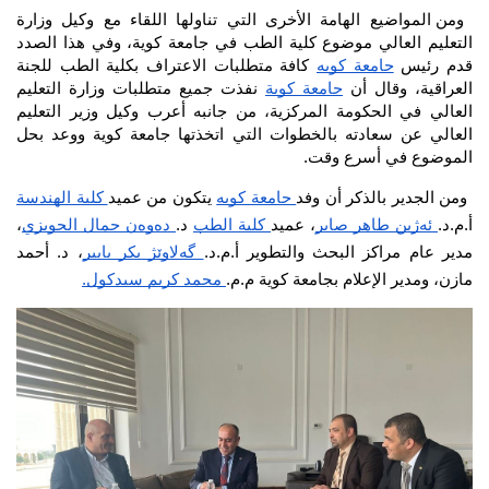
ومن المواضيع الهامة الأخرى التي تناولها اللقاء مع وكيل وزارة 
التعليم العالي موضوع كلية الطب في جامعة كوية، وفي هذا الصدد 
قدم رئيس 
جامعة كويه
 كافة متطلبات الاعتراف بكلية الطب للجنة 
العراقية، وقال أن 
جامعة كوية
 نفذت جميع متطلبات وزارة التعليم 
العالي في الحكومة المركزية، من جانبه أعرب وكيل وزير التعليم 
العالي عن سعادته بالخطوات التي اتخذتها جامعة كوية ووعد بحل 
الموضوع في أسرع وقت.
 ومن الجدير بالذكر أن وفد
 جامعة كويه
 يتكون من عميد
 كلية الهندسة
أ.م.د.
 ئەژین طاهر صابر
، عميد
 كلية الطب
 د.
 دەوەن جمال الحويزي
، 
مدير عام مراكز البحث والتطوير أ.م.د.
 گەلاوێژ بكر بابير
، د. أحمد 
مازن، ومدير الإعلام بجامعة كوية م.م.
 محمد كريم سيدكول.