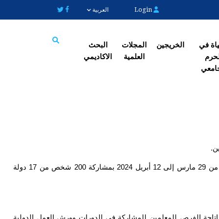
Login
العربية
یاة في
الخریجین
المجلات
البحث
حرم
العلمیة
الاکادیمي
Search
امعي
ن.
دورة "الاقتصاد الأخضر وحماية البيئة" هي دورة دولية في مجال حماية البيئة وتخضير البيئة وبناء اقتصاد أخضر أقيمت في الفترة من 29 مارس إلى 12 أبريل 2024 بمشاركة 200 شخص من 17 دولة 
في إطار خطتها الإستراتيجية والركيزة الأساسية لـ “الجامعة الخضراء” تحاول جامعة كوية أن تصبح جامعة خضراء وصديقة للبيئة إتاحة الفرص للمعلمين للمشاركة في الدورات وورش العمل الدولية 