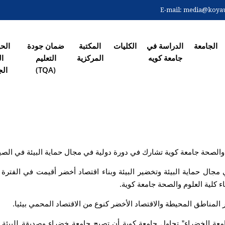
Skip
E-mail:
media@koyaun
to
 الرئیسیة
main
content
الجامعة
الدراسة في
الکلیات
المکتبة
ضمان جودة
الح
جامعة کویە
المرکزیة
التعلیم
ال
(TQA)
الج
والصحة جامعة كوية تشارك في دورة دولية في مجال حماية البيئة في الصي
 كلية العلوم والصحة جامعة كوية.
ير المناطق المحيطة والاقتصاد الأخضر كنوع من الاقتصاد المحمي بيئيا.