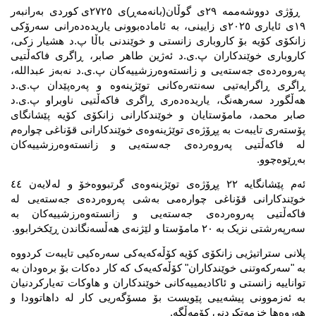
 ڕۆژی دووشەممە ٢٩ی گوڵان(بانەمەڕ)ی ٢٧٢٥ی کوردی بەرانبەر 
١٩ی ئایاری ٢٠٢٥ی زایینی، بە ئامادەبوونی یاریدەدەرانی سەرۆکی 
زانکۆی کۆیە بۆ کاروباری زانستی و خوێندنی باڵا پ.د هشیار زکی، 
کاروباری خوێندکاران پ.ی.د ئەژین طاهر صابر، ڕاگری فاکەڵتیی 
پەروەردەی جەستەیی و زانستەوەرزشییەکان پ.ی.د نەبەز عبداللە، 
ڕاگری ڕاگرایەتیی سەنتەرەکانی توێژینەوە و پەرەپێدان پ.ی.د 
هەڵگورد سەرهەنگ، یاریدەدەری ڕاگری فاکەڵتیی ناوبراو پ.ی.د 
صابر محمد، مامۆستایان و خوێندکارانی زانکۆی کۆیە پێشانگای 
پۆستەری تایبەت بە پڕۆژەی توێژینەوەی خوێندکارانی قۆناغی چوارەم 
لە فاکەڵتیی پەروەردەی جەستەیی و زانستەوەرزشییەکان 
بەڕێوەچوو.
ئەم پێشانگایە ٢٢ پڕۆژەی توێژینەوەی گرتبووەخۆ و لەلایەن ٤٤ 
خوێندکارانی قۆناغی چوارەمی بەشی پەروەردەی جەستەیی لە 
فاکەڵتیی پەروەردەی جەستەیی و زانستەوەرزشییەکان بە 
سەرپەرشتی نزیک بە ٢٠ مامۆستا و لێژنەی هەڵسەنگاندن ڕێکخرابوو.
پلانی ستراتیژیی زانکۆی کۆیە کۆڵەکەیەکی سەرەکیی تایبەت کردووە 
بە "سەرکەوتنی خوێندکاران" کۆڵەکەیەک کە کار دەکات بۆ برەودان بە 
تواناییە زانستی و ئاکادیمییەکانی خوێندکاران و هاوکات تەیارکردنیان 
بە ئەزموونی پیشەییی پێویست بۆ مسۆگەریی کار لە داهاتوودا و 
هەروەها خزمەتکردنی کۆمەڵگە.