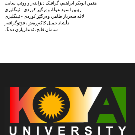
هێمن ابوبکر ابراهیم، گرافیک دیزاینەر و ووێب سایت
ڕێبین اسود عوڵا، وەرگێڕ کوردی - ئینگلیزی
لاڤە سەرباز طاهر، وەرگێڕ کوردی - ئینگلیزی
دڵشاد جمیل کاکەڕەش، فۆتۆگرافەر
سامان فاتح، ئەندازیاری دەنگ