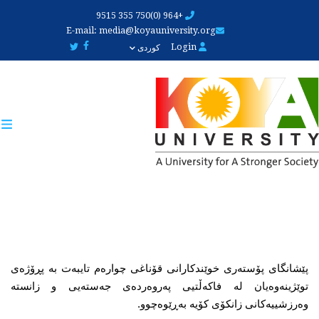
Skip
+964 (0)750 355 9515
to
E-mail:
media@koyauniversity.org
main
Login
کوردی
content
پێشانگای پۆستەری خوێندکارانی قۆناغی چوارەم تایبەت بە پڕۆژەی 
توێژینەوەیان لە فاکەڵتیی پەروەردەی جەستەیی و زانستە 
وەرزشییەکانی زانکۆی کۆیە بەڕێوەچوو.