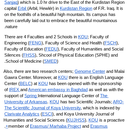
Sanjaq
) which is 1.0 hr drive to the East of the Kurdistan Region 
capital 
Erbil 
(Arbil, Hewlér) in 
Kurdistan Region
 of F.R. Iraq. It is 
on the foothills of a beautiful high mountain. Its campus has 
been carefully laid out to embrace the beautiful mountainous 
nature.
There are 4 Faculties and 2 Schools in 
KOU
; Faculty of 
Engineering (
FENG
), Faculty of Science and Health (
FSCH
), 
Faculty of Education (
FEDU
), Faculty of Humanities and Social 
Silences (
FHSS
), Shcool of Physical Education (SPHE) and 
School of Medicine (
SMED
).
Also, there are two research centers; 
Genome Center
 and Malai 
Gawra Center. Moreover, at 
KOU
 there is an English Language 
Center (
BELC
) at 
KOU
 has been opened with the sponsorship 
of 
IREX 
and 
American embassy in Baghdad
 as well as with the 
support of 
Spring 
International Language Center of 
The 
University of Arkansas
. 
KOU
 has two Scientific Journals; 
ARO-
The Scientific Journal of Koya University
, which is indexed by 
Clarivate Analytics
 (
ESCI
), and Koya University Journal of 
Humanities and Social Sciences (
KUJHSS
). 
KOU
 is a proactive 
.
member of 
Erasmus/ Marhaba Project
 and 
Erasmus+