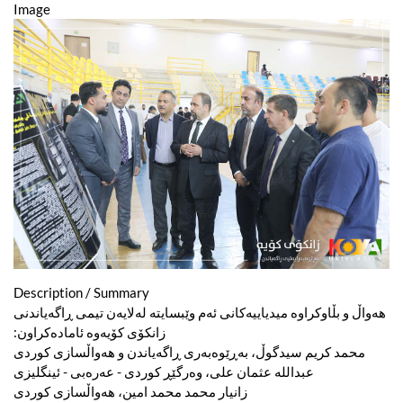
Image
Description / Summary
هەواڵ و بڵاوکراوە میدیاییەکانی ئەم وێبسایتە لەلایەن تیمی ڕاگەیاندنی
زانکۆی کۆیەوە ئامادەکراون:
محمد کریم سیدگوڵ، بەڕێوەبەری ڕاگەیاندن و هەواڵسازی کوردی
عبدالله عثمان علی، وەرگێڕ کوردی - عەرەبی - ئینگلیزی
زانیار محمد محمد امین، هەواڵسازی کوردی