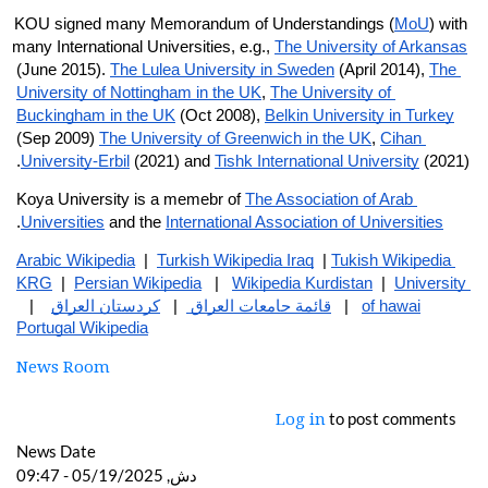
KOU signed many Memorandum of Understandings (
MoU
) with 
many International Universities, e.g., 
The University of Arkansas
(June 2015). 
The Lulea University in Sweden
 (April 2014), 
The 
University of Nottingham in the UK
, 
The University of 
Buckingham in the UK
 (Oct 2008), 
Belkin University in Turkey
(Sep 2009) 
The University of Greenwich in the UK
, 
Cihan 
University-Erbil
 (2021) and 
Tishk International University
 (2021).
Koya University is a memebr of 
The Association of Arab 
.
Universities
 and the 
International Association of Universities
Arabic Wikipedia
  |  
Turkish Wikipedia Iraq
  | 
Tukish Wikipedia 
KRG
  |  
Persian Wikipedia
   |   
Wikipedia Kurdistan
  |  
University 
    |   
كردستان العراق
  |   
قائمة جامعات العراق 
   |   
of hawai
Portugal Wikipedia
News Room
to post comments
Log in
News Date
دش, 05/19/2025 - 09:47