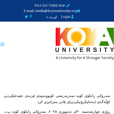
Skip
+964 (0)750 355 9515
to
E-mail:
media@koyauniversity.org
main
Login
کوردی
content
سەرۆکی زانکۆی کۆیە سەرپەرشتی کۆبوونەوەی لیژنەی جێبەجێکردنی
کۆڵەگەی (بەئەلیکرۆنیکردن)ی پلانی ستراتیژی کرد
ڕۆژی چوارشەممە ٣٠ی تەمووزی ٢٠٢٥، سەرۆکی زانکۆی کۆیە پ.د.