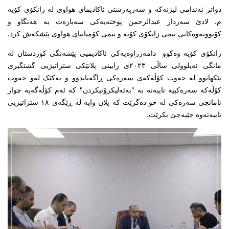
دواتر ئەندامی لیژنەکە و سەرپەرشتی ئاکادیمای هواوی لە زانکۆی کۆیە
م. لادێ سەردار عبدالرحمن پوختەیەکی سەبارەت بە هەنگاو و
کۆبوونەوەکانی تیمی زانکۆی کۆیە و تیمی کۆمپانیای هواوی پێشکەش کرد.
زانکۆی کۆیە وەکوو دامەزراوەیەکی ئاکادیمیی پێشەنگی کوردستان لە
مانگی ئەیلوولی ساڵی ٢٠٢٣ی زایینی پلانێکی ستراتیژیی گشتگیری
پێکهاتوو لە حەوت کۆڵەکەی سەرەکی ڕاگەیاندوو و یەکێک لەو حەوت
کۆڵەکە سەرەکییە تایبەتە بە "بەئەلیکرۆنیکردن" کە ئەم کۆڵەگەیە چوار
ئامانجی سەرەکی لە خو دەگرێت کە پلان وایە لە ڕێگەی ١٨ ستراتیژیی
تایبەتەوە جێبەجێ بکرێت.