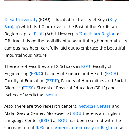
---
(KOU) is located in the city of Koya (
Koya University
Koy
) which is 1.0 hr drive to the East of the Kurdistan
Sanjaq
Region capital
(Arbil, Hewlér) in
of
Erbil
Kurdistan Region
F.R. Iraq. It is on the foothills of a beautiful high mountain. Its
campus has been carefully laid out to embrace the beautiful
mountainous nature.
There are 4 Faculties and 2 Schools in
; Faculty of
KOU
Engineering (
), Faculty of Science and Health (
),
FENG
FSCH
Faculty of Education (
), Faculty of Humanities and Social
FEDU
Silences (
), Shcool of Physical Education (SPHE) and
FHSS
School of Medicine (
).
SMED
Also, there are two research centers;
and
Genome Center
Malai Gawra Center. Moreover, at
there is an English
KOU
Language Center (
) at
has been opened with the
BELC
KOU
sponsorship of
and
as
IREX
American embassy in Baghdad