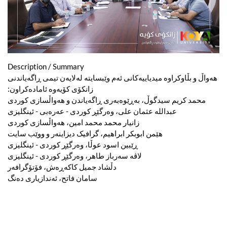
Description / Summary
هەواڵ و بڵاوکراوە میدیاییەکانی ئەم وێبسایتە لەلایەن تیمی ڕاگەیاندنی
زانکۆی کۆیەوە ئامادەکراون:
محمد کریم سیدگوڵ، بەڕێوەبەری ڕاگەیاندن و هەواڵسازی کوردی
عبدالله عثمان علی، وەرگێڕ کوردی - عەرەبی - ئینگلیزی
زانیار محمد محمد امین، هەواڵسازی کوردی
هێمن ابوبکر ابراهیم، گرافیک دیزاینەر و ووێب سایت
ڕێبین اسود عوڵا، وەرگێڕ کوردی - ئینگلیزی
لاڤە سەرباز طاهر، وەرگێڕ کوردی - ئینگلیزی
دڵشاد جمیل کاکەڕەش، فۆتۆگرافەر
سامان فاتح، ئەندازیاری دەنگ