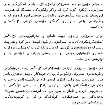
لە میانی کۆبوونەوەکەدا سەرۆکی زانکۆی کۆیە، باسی لە گرنگیی پلانی
ستراتیژیی زانکۆی کۆیە کرد کە وەکو زانکۆیەکی پێشەنگ لە هەرێمی
کوردستان پلانی پێنج ساڵەی خۆی ڕاگەیاند و جەختی لەوە کردەوە کە لە
ڕاگەیاندنی پلانی ستراتیژی گرنگتر جێبەجێ کردنی کۆڵەگەکانی
پلانەکەیە.
دواتر سەرۆکی زانکۆی کۆیە، ئامانج و ستراتیژییەکانی کۆڵەگەی
"بەئەلیکرۆنیکردن"ی پلانی ستراتیژیی زانکۆی کۆیەی باس کرد و هەروەها
باسی لە دەستپێشخەری گۆڕینی کەمپی زانکۆ کرد بۆ کەمپێکی زیرەک بە
هاوکاری کۆمپانیایی هواوی و بە پاڵپشتی وەزارەتی خوێندنی باڵا و
توێژینەوەی زانستی.
لای خۆیەوە سەرۆکی لیژنەی جێبەجێکردنی کۆڵەگەی (بەئەلیکرۆنیکردن)
و یاریدەدەری سەرۆکی زانکۆ بۆ کاروباری خوێندکاران پ.ی.د. ئەژین تاهیر
صابر سوپاسی سەرۆکی زانکۆی کۆیەی کرد بۆ پاڵپشتیەکانی بۆ جێ بە
جێکردنی کۆڵەگەکانی پلانی ستراتیجی زانکۆ بە تایبەتی کۆڵەگەی بە
ئەلیکترۆنی کردن و ئاماژەی بەوە کرد کە لیژنەکەیان هەموو هەوڵێک
ئەخەنەگەڕ بۆ جێبەجێکردنی کۆڵەگەکە و کار و کۆبوونەوەکانی
لیژنەکەیانی خستەڕوو.