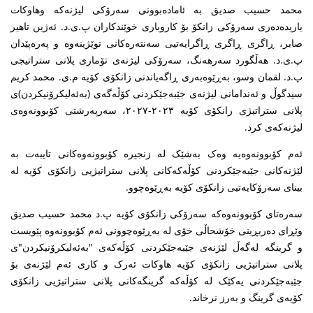
محمد حسیب صدیق بە ئامادەبوونی سەرۆکی لیژنەکە وهاوکات
یاریدەدەری سەرۆکی زانکۆ بۆ کاروباری خوێندکاران پ.ی.د. ئەژین تاهیر
صابر، ڕاگری ڕاگری ڕاگرایەتیی سەنتەرەکانی توێژینەوە و پەرەپێدان
پ.ی.د. هەڵگورد سەرهەنگ، سەرۆکی لیژنەی تۆماری پلانی ستراتیجی
پ.د. لقمان وسو، بەڕێوەبەری ڕاگەیاندنی زانکۆی کۆیە م.ی. محمد کریم
سیدگوڵ و ئەندامانی لیژنەی جێبەجێکردنی کۆڵەگەی (بەئەلیکرۆنیکردن)ی
پلانی ستراتیژی زانکۆی کۆیە ٢٠٢٣-٢٠٢٧، سەرپەرشتی کۆبوونەوەی
لیژنەکەی کرد.
ئەم کۆبوونەوەیە وەک بەشێک لە زنجیرە کۆبوونەوەکانی تایبەت بە
لێژنەکانی جێبەجێکردنی کۆڵەکەکانی پلانی ستراتیژیی زانکۆی کۆیە لە
بینای سەرۆکایەتیی زانکۆی کۆیە بەڕێوەچوو.
سەرەتای کۆبوونەوەکە سەرۆکی زانکۆی کۆیە پ.د محمد حسیب صدیق
وێڕای دەربڕینی خۆشحاڵی خۆی لە بەڕێوەچوونی ئەم کۆبوونەوە پێویست
و گرینگە لەگەڵ لێژنەی جێبەجێکردنی کۆڵەکەی "بەئەلیکرۆنیکردن"ی
پلانی ستراتیژیی زانکۆی کۆیە هاوکات ئەرک و کاری ئەم لێژنەی بۆ
جێبەجێکردنی یەکێک لە کۆڵەکە گرینگەکانی پلانی ستراتیژیی زانکۆی
کۆیەی گرینگ و بەرز نرخاند.