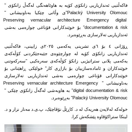
فاکەڵتیی ئەندازیاریی زانکۆی کۆیە بە هاوئاهەنگی لەگەڵ زانکۆی " 
Palacký University Olomouc"ی وڵاتی چێکیا بەناونیشانی " 
Preserving vernacular architecture Emergency digital 
documentation & risk" بۆ خوێندکارانی قۆناغی چوارەمی بەشی 
ئەندازیاریی تەلارسازی بەڕێوەبرد.
ڕۆژانی ٤ بۆ ٦ی تشرینی یەکەمی ٢٠٢٥ی زایینی، فاکەڵتیی 
ئەندازیاریی زانکۆی کۆیە لە چوارچێوەی جێبەجێکردنی کۆڵەکەی 
یەکەمی پلانی ستراتیژیی زانکۆ کۆڵەکەی سەرەکیی "سەرکەوتنی 
خوێندکاران و ئامادەسازییان بۆ بازاڕی کار" خولێکی ڕاهێنانی بۆ 
خوێندکارانی قۆناغی چوارەمی بەشی ئەندازیاریی تەلارسازی 
بەناونیشانی " Preserving vernacular architecture Emergency 
digital documentation & risk" بە هاوبەشی لەگەڵ زانکۆی چێکی " 
Palacký University Olomouc" بەڕێوەبرد.
خولەکە لەلایەن هەریەک لە د. کاڕێڵ نۆڤاچێک، پ.ی.د مەنار نزار و د. 
لینکا ستراکۆڤاوە پێشکەش کرا.