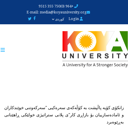
Skip
+964 (0)750 355 9515
to
E-mail:
media@koyauniversity.org
main
Login
کوردی
content
زانکۆی کۆیە پاڵپشت بە کۆڵەکەی سەرەکیی "سەرکەوتنی خوێندکاران 
و ئامادەسازییان بۆ بازاڕی کار"ی پلانی ستراتیژی خولێکی ڕاهێنانی 
بەڕێوەبرد