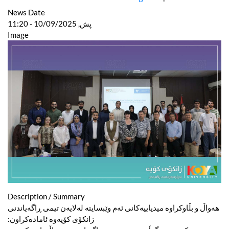
News Date
پش, 10/09/2025 - 11:20
Image
Description / Summary
هەواڵ و بڵاوکراوە میدیاییەکانی ئەم وێبسایتە لەلایەن تیمی ڕاگەیاندنی
زانکۆی کۆیەوە ئامادەکراون: