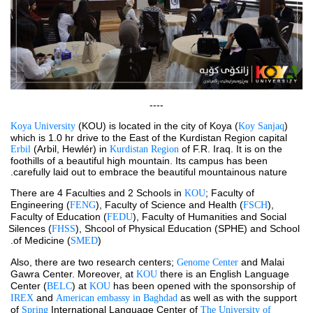
----
 (KOU) is located in the city of Koya (
) 
Koya University
Koy Sanjaq
which is 1.0 hr drive to the East of the Kurdistan Region capital 
(Arbil, Hewlér) in 
 of F.R. Iraq. It is on the 
Erbil 
Kurdistan Region
foothills of a beautiful high mountain. Its campus has been 
carefully laid out to embrace the beautiful mountainous nature.
There are 4 Faculties and 2 Schools in 
; Faculty of 
KOU
Engineering (
), Faculty of Science and Health (
), 
FENG
FSCH
Faculty of Education (
), Faculty of Humanities and Social 
FEDU
Silences (
), Shcool of Physical Education (SPHE) and School 
FHSS
of Medicine (
).
SMED
Also, there are two research centers; 
 and Malai 
Genome Center
Gawra Center. Moreover, at 
 there is an English Language 
KOU
Center (
) at 
 has been opened with the sponsorship of 
BELC
KOU
and 
 as well as with the support 
IREX 
American embassy in Baghdad
of 
International Language Center of 
Spring 
The University of 