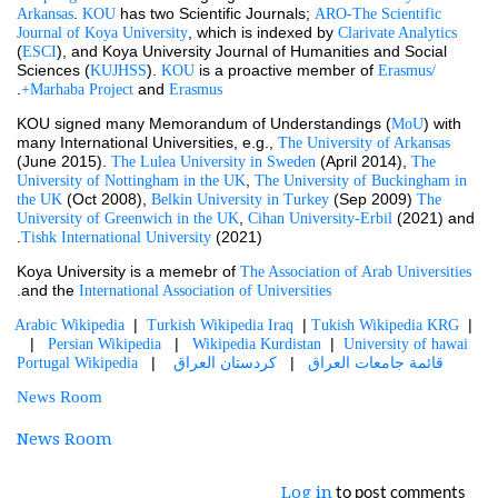
. 
 has two Scientific Journals; 
Arkansas
KOU
ARO-The Scientific 
, which is indexed by 
Journal of Koya University
Clarivate Analytics
(
), and Koya University Journal of Humanities and Social 
ESCI
Sciences (
). 
 is a proactive member of 
KUJHSS
KOU
Erasmus/ 
.
 and 
Marhaba Project
Erasmus+
KOU signed many Memorandum of Understandings (
) with 
MoU
many International Universities, e.g., 
The University of Arkansas
(June 2015). 
 (April 2014), 
The Lulea University in Sweden
The 
, 
University of Nottingham in the UK
The University of Buckingham in 
 (Oct 2008), 
 (Sep 2009) 
the UK
Belkin University in Turkey
The 
, 
 (2021) and 
University of Greenwich in the UK
Cihan University-Erbil
 (2021).
Tishk International University
Koya University is a memebr of 
The Association of Arab Universities
.
and the 
International Association of Universities
  |  
  | 
  |  
Arabic Wikipedia
Turkish Wikipedia Iraq
Tukish Wikipedia KRG
   |   
   |   
  |  
Persian Wikipedia
Wikipedia Kurdistan
University of hawai
    |   
  |   
Portugal Wikipedia
كردستان العراق
قائمة جامعات العراق 
News Room
News Room
to post comments
Log in