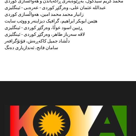
محمد کریم سیدگوڵ، بەڕێوەبەری ڕاگەیاندن و هەواڵسازی کوردی
عبدالله عثمان علی، وەرگێڕ کوردی - عەرەبی - ئینگلیزی
زانیار محمد محمد امین، هەواڵسازی کوردی
هێمن ابوبکر ابراهیم، گرافیک دیزاینەر و ووێب سایت
ڕێبین اسود عوڵا، وەرگێڕ کوردی - ئینگلیزی
لاڤە سەرباز طاهر، وەرگێڕ کوردی - ئینگلیزی
دڵشاد جمیل کاکەڕەش، فۆتۆگرافەر
سامان فاتح، ئەندازیاری دەنگ