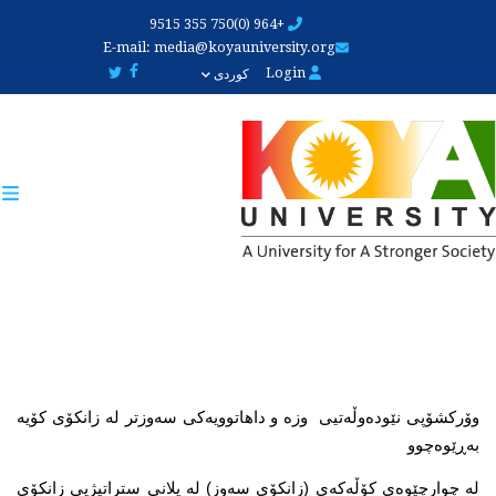
Skip
+964 (0)750 355 9515
to
E-mail:
media@koyauniversity.org
main
Login
کوردی
content
وۆرکشۆپی نێودەوڵەتیی  وزە و داهاتوویەکی سەوزتر لە زانکۆی کۆیە 
بەڕێوەچوو
لە چوارچێوەی کۆڵەکەی (زانکۆی سەوز) لە پلانی ستراتیژیی زانکۆی 