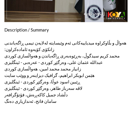
Description / Summary
هەواڵ و بڵاوکراوە میدیاییەکانی ئەم وێبسایتە لەلایەن تیمی ڕاگەیاندنی
زانکۆی کۆیەوە ئامادەکراون:
محمد کریم سیدگوڵ، بەڕێوەبەری ڕاگەیاندن و هەواڵسازی کوردی
عبدالله عثمان علی، وەرگێڕ کوردی - عەرەبی - ئینگلیزی
زانیار محمد محمد امین، هەواڵسازی کوردی
هێمن ابوبکر ابراهیم، گرافیک دیزاینەر و ووێب سایت
ڕێبین اسود عوڵا، وەرگێڕ کوردی - ئینگلیزی
لاڤە سەرباز طاهر، وەرگێڕ کوردی - ئینگلیزی
دڵشاد جمیل کاکەڕەش، فۆتۆگرافەر
سامان فاتح، ئەندازیاری دەنگ