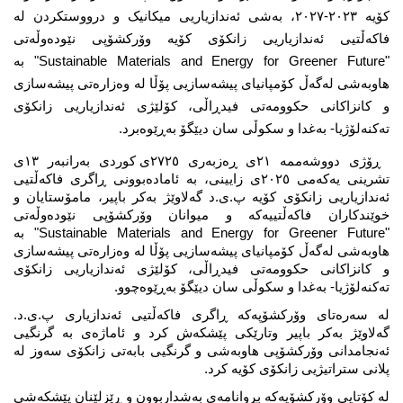
کۆیە ٢٠٢٣-٢٠٢٧، بەشی ئەندازیاریی میکانیک و درووستکردن لە 
فاکەڵتیی ئەندازیاریی زانکۆی کۆیە وۆرکشۆپی نێودەوڵەتی 
"Sustainable Materials and Energy for Greener Future" بە 
هاوبەشی لەگەڵ کۆمپانیای پیشەسازیی پۆڵا لە وەزارەتی پیشەسازی 
و کانزاکانی حکوومەتی فیدڕاڵی، کۆلێژی ئەندازیاریی زانکۆی 
تەکنەلۆژیا- بەغدا و سکوڵی سان دیێگۆ بەڕێوەبرد.
 ڕۆژی دووشەممە ٢١ی ڕەزبەری ٢٧٢٥ی کوردی بەرانبەر ١٣ی 
تشرینی یەکەمی ٢٠٢٥ی زایینی، بە ئامادەبوونی ڕاگری فاکەڵتیی 
ئەندازیاریی زانکۆی کۆیە پ.ی.د گەلاوێژ بەکر باپیر، مامۆستایان و 
خوێندکاران فاکەڵتییەکە و میوانان وۆرکشۆپی نێودەوڵەتی 
"Sustainable Materials and Energy for Greener Future" بە 
هاوبەشی لەگەڵ کۆمپانیای پیشەسازیی پۆڵا لە وەزارەتی پیشەسازی 
و کانزاکانی حکوومەتی فیدڕاڵی، کۆلێژی ئەندازیاریی زانکۆی 
تەکنەلۆژیا- بەغدا و سکوڵی سان دیێگۆ بەڕێوەچوو.
لە سەرەتای وۆرکشۆپەکە ڕاگری فاکەڵتیی ئەندازیاری پ.ی.د. 
گەلاوێژ بەکر باپیر وتارێکی پێشکەش کرد و ئاماژەی بە گرنگیی 
ئەنجامدانی وۆرکشۆپی هاوبەشی و گرنگیی بابەتی زانکۆی سەوز لە 
پلانی ستراتیژیی زانکۆی کۆیە کرد.
لە کۆتایی وۆرکشۆپەکە بڕوانامەی بەشداربوون و ڕێزلێنان پێشکەشی 