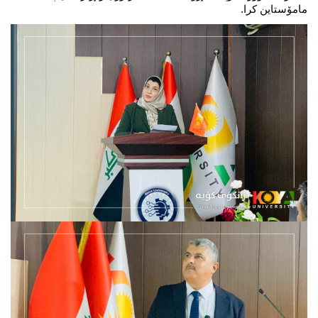
مامۆستاین کرا.