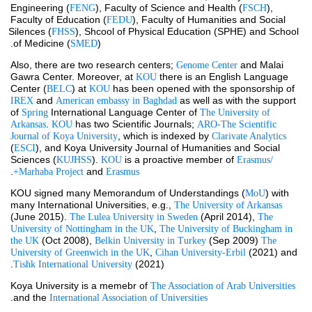
Engineering (
), Faculty of Science and Health (
), 
FENG
FSCH
Faculty of Education (
), Faculty of Humanities and Social 
FEDU
Silences (
), Shcool of Physical Education (SPHE) and School 
FHSS
of Medicine (
).
SMED
Also, there are two research centers; 
 and Malai 
Genome Center
Gawra Center. Moreover, at 
 there is an English Language 
KOU
Center (
) at 
 has been opened with the sponsorship of 
BELC
KOU
and 
 as well as with the support 
IREX 
American embassy in Baghdad
of 
International Language Center of 
Spring 
The University of 
. 
 has two Scientific Journals; 
Arkansas
KOU
ARO-The Scientific 
, which is indexed by 
Journal of Koya University
Clarivate Analytics
(
), and Koya University Journal of Humanities and Social 
ESCI
Sciences (
). 
 is a proactive member of 
KUJHSS
KOU
Erasmus/ 
.
 and 
Marhaba Project
Erasmus+
KOU signed many Memorandum of Understandings (
) with 
MoU
many International Universities, e.g., 
The University of Arkansas
(June 2015). 
 (April 2014), 
The Lulea University in Sweden
The 
, 
University of Nottingham in the UK
The University of Buckingham in 
 (Oct 2008), 
 (Sep 2009) 
the UK
Belkin University in Turkey
The 
, 
 (2021) and 
University of Greenwich in the UK
Cihan University-Erbil
 (2021).
Tishk International University
Koya University is a memebr of 
The Association of Arab Universities
.
and the 
International Association of Universities