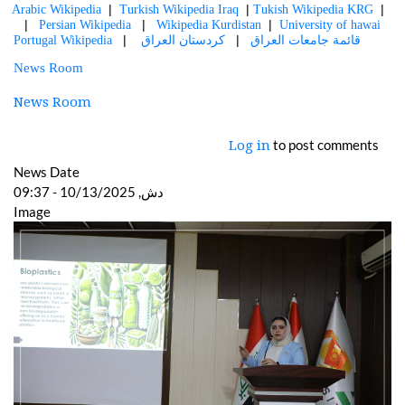
  |  
  | 
  |  
Arabic Wikipedia
Turkish Wikipedia Iraq
Tukish Wikipedia KRG
   |   
   |   
  |  
Persian Wikipedia
Wikipedia Kurdistan
University of hawai
    |   
  |   
Portugal Wikipedia
كردستان العراق
قائمة جامعات العراق 
News Room
News Room
to post comments
Log in
News Date
دش, 10/13/2025 - 09:37
Image