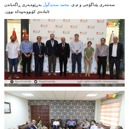
سەنتەری پێداگۆجی و م.ی.
بەڕێوەبەری ڕاگەیاندن
محمد سەیدگوڵ
ئامادەی کۆبوونەوەکە بوون.