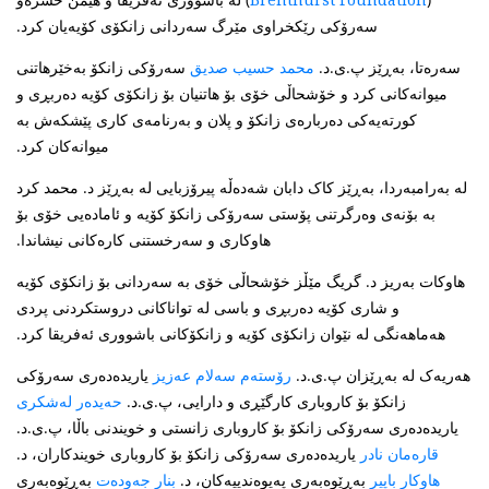
سەرۆکی رێکخراوی مێرگ سەردانی زانکۆی کۆیەیان کرد.
سەرەتا، بەڕێز پ.ی.د.
سەرۆکی زانکۆ بەخێرهاتنی
محمد حسیب صدیق
میوانەکانی کرد و خۆشحاڵی خۆی بۆ هاتنیان بۆ زانکۆی کۆیە دەربڕی و
کورتەیەکی دەربارەی زانکۆ و پلان و بەرنامەی کاری پێشکەش بە
میوانەکان کرد.
لە بەرامبەردا، بەڕێز کاک دابان شەدەڵە پیرۆزبایی لە بەڕێز د. محمد کرد
بە بۆنەی وەرگرتنی پۆستی سەرۆکی زانکۆ کۆیە و ئامادەیی خۆی بۆ
هاوکاری و سەرخستنی کارەکانی نیشاندا.
هاوکات بەریز د. گریگ مێڵز خۆشحاڵی خۆی بە سەردانی بۆ زانکۆی کۆیە
و شاری کۆیە دەربڕی و باسی لە تواناکانی دروستکردنی پردی
هەماهەنگی لە نێوان زانکۆی کۆیە و زانکۆکانی باشووری ئەفریقا کرد.
هەریەک لە بەڕێزان پ.ی.د.
یاریدەدەری سەرۆکی
رۆستەم سەلام عەزیز
زانکۆ بۆ کاروباری کارگێڕی و دارایی، پ.ی.د.
حەیدەر لەشکری
یاریدەدەری سەرۆکی زانکۆ بۆ کاروباری زانستی و خویندنی باڵا، پ.ی.د.
یاریدەدەری سەرۆکی زانکۆ بۆ کاروباری خویندکاران، د.
قارەمان نادر
بەڕێوەبەری پەیوەندییەکان، د.
بەڕێوەبەری
هاوکار باپیر
بنار جەودەت