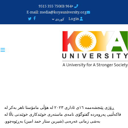
Skip
+964 (0)750 355 9515
to
E-mail:
media@koyauniversity.org
main
Login
کوردی
content
ڕۆژی پێنجشەممە ١٦ی ئاداری ٢٠٢٣ لە هۆڵی مامۆستا تاهر بەکر لە
فاکەڵتیی پەروەردە گفتوگۆی نامەی ماستەری خوێندکاری خوێندنی باڵا لە
بەشی زمانی عەرەبی (شیرین ستار حمد امین) بەڕێوەچوو.