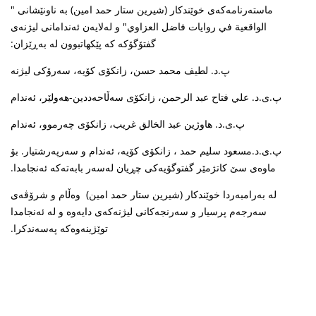
ماستەرنامەکەی خوێندکار (شیرین ستار حمد امین) بە ناونێشانی "
الواقعیة في روایات فاضل العزاوي" و لەلایەن ئەندامانی لیژنەی
گفتۆگۆکە کە پێکهاتبوون لە بەڕێزان:
پ.د. لطیف محمد حسن، زانکۆی کۆیە، سەرۆکی لیژنە
پ.ی.د. علي فتاح عبد الرحمن، زانکۆی سەڵاحەددین-هەولێر، ئەندام
پ.ی.د. هاوژین عبد الخالق غریب، زانکۆی چەرموو، ئەندام
پ.ی.د.مسعود سلیم حمد ، زانکۆی کۆیە، ئەندام و سەرپەرشتیار. بۆ
ماوەی سێ کاتژمێر گفتوگۆیەکی چڕیان لەسەر بابەتەکە ئەنجامدا.
لە بەرامبەردا خوێندکار (شیرین ستار حمد امین) وەڵام و شرۆڤەی
سەرجەم پرسیار و سەرنجەکانی لیژنەکەی دایەوە و لە ئەنجامدا
توێژینەوەکە پەسەندکرا.