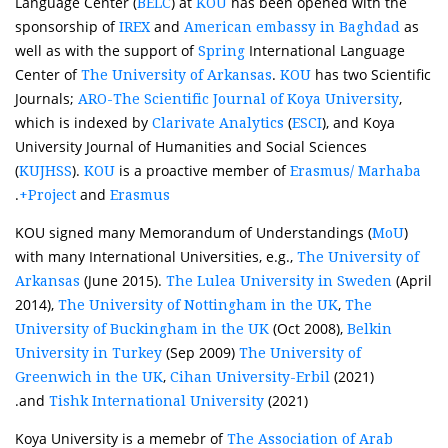
Language Center (
) at
has been opened with the
BELC
KOU
sponsorship of
and
as
IREX
American embassy in Baghdad
well as with the support of
International Language
Spring
Center of
.
has two Scientific
The University of Arkansas
KOU
Journals;
,
ARO-The Scientific Journal of Koya University
which is indexed by
(
), and Koya
Clarivate Analytics
ESCI
University Journal of Humanities and Social Sciences
(
).
is a proactive member of
KUJHSS
KOU
Erasmus/ Marhaba
.
and
Project
Erasmus+
KOU signed many Memorandum of Understandings (
)
MoU
with many International Universities, e.g.,
The University of
(June 2015).
(April
Arkansas
The Lulea University in Sweden
2014),
,
The University of Nottingham in the UK
The
(Oct 2008),
University of Buckingham in the UK
Belkin
(Sep 2009)
University in Turkey
The University of
,
(2021)
Greenwich in the UK
Cihan University-Erbil
and
(2021).
Tishk International University
Koya University is a memebr of
The Association of Arab