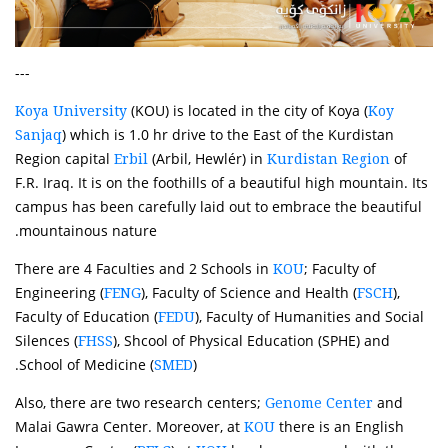
---
(KOU) is located in the city of Koya (
Koya University
Koy
) which is 1.0 hr drive to the East of the Kurdistan
Sanjaq
Region capital
(Arbil, Hewlér) in
of
Erbil
Kurdistan Region
F.R. Iraq. It is on the foothills of a beautiful high mountain. Its
campus has been carefully laid out to embrace the beautiful
mountainous nature.
There are 4 Faculties and 2 Schools in
; Faculty of
KOU
Engineering (
), Faculty of Science and Health (
),
FENG
FSCH
Faculty of Education (
), Faculty of Humanities and Social
FEDU
Silences (
), Shcool of Physical Education (SPHE) and
FHSS
School of Medicine (
).
SMED
Also, there are two research centers;
and
Genome Center
Malai Gawra Center. Moreover, at
there is an English
KOU