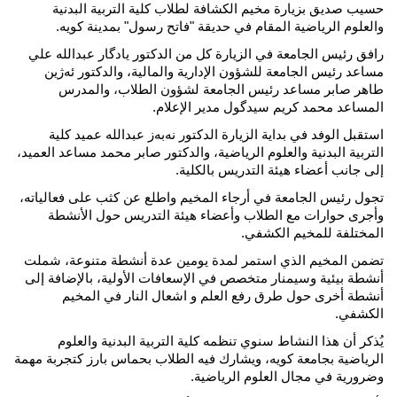
حسيب صديق بزيارة مخيم الكشافة لطلاب كلية التربية البدنية 
والعلوم الرياضية المقام في حديقة "فاتح رسول" بمدينة كويه.
رافق رئيس الجامعة في الزيارة كل من الدكتور يادگار عبدالله علي 
مساعد رئيس الجامعة للشؤون الإدارية والمالية، والدكتور ئەژین 
طاهر صابر مساعد رئيس الجامعة لشؤون الطلاب، والمدرس 
المساعد محمد كريم سيدگول مدير الإعلام.
استقبل الوفد في بداية الزيارة الدكتور نەبەز عبدالله عميد كلية 
التربية البدنية والعلوم الرياضية، والدكتور صابر محمد مساعد العميد، 
إلى جانب أعضاء هيئة التدريس بالكلية.
تجول رئيس الجامعة في أرجاء المخيم واطلع عن كثب على فعالياته، 
وأجرى حوارات مع الطلاب وأعضاء هيئة التدريس حول الأنشطة 
المختلفة للمخيم الكشفي.
تضمن المخيم الذي استمر لمدة يومين عدة أنشطة متنوعة، شملت 
أنشطة بيئية وسيمنار متخصص في الإسعافات الأولية، بالإضافة إلى 
أنشطة أخرى حول طرق رفع العلم و اشعال النار في المخيم 
الکشفي.
يُذكر أن هذا النشاط سنوي تنظمه كلية التربية البدنية والعلوم 
الرياضية بجامعة كويه، ويشارك فيه الطلاب بحماس بارز كتجربة مهمة 
وضرورية في مجال العلوم الرياضية.