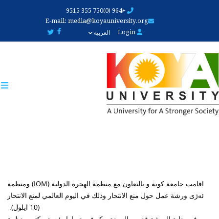
Skip
+964 (0)750 355 9515
to
E-mail:
media@koyauniversity.org
main
Login
العربية
content
اقامت جامعة كوية و بالتعاون مع منظمة الهجرة الدولية (IOM) ومنظمة
ئەژی ورشة عمل حول منع الانتحار وذلك في اليوم العالمي لمنع الانتحار
(10 ايلول).
في بداية الورشة قدمت السيدة يوكو فووجيمارا رئيسة مکتب منظمة