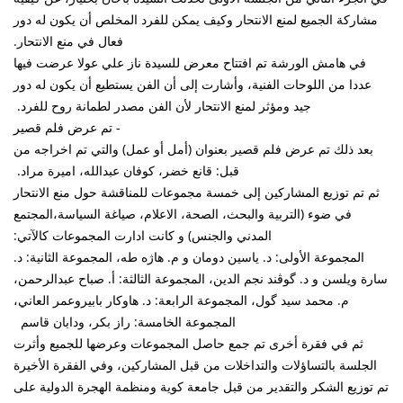
مشاركة الجميع لمنع الانتحار وكيف يمكن للفرد المخلص أن يكون له دور
فعال في منع الانتحار.
في هامش الورشة تم افتتاح معرض للسيدة ناز علي عولا عرضت فيها
عددا من اللوحات الفنية، وأشارت إلى أن الفن يستطيع أن يكون له دور
جيد ومؤثر لمنع الانتحار لأن الفن مصدر لطمانة روح للفرد.
- تم عرض فلم قصير
بعد ذلك تم عرض فلم قصير بعنوان (أمل أو عمل) والتي تم اخراجه من
قبل: قانع خضر، كوفان عبدالله، اميرة مراد.
ثم تم توزيع المشاركين إلى خمسة مجموعات للمناقشة حول منع الانتحار
في ضوء (التربية والبحث، الصحة، الاعلام، صياغة السياسة،المجتمع
المدني والجنس) و کانت ادارت المجموعات کالآتي:
المجموعة الأولى: د. ياسين دومان و م. هاژە طه، المجموعة الثانية: د.
سارة ويلسن و د. گوڤند نجم الدين، المجموعة الثالثة: أ. صباح عبدالرحمن،
م. محمد سيد گول، المجموعة الرابعة: د. هاوكار بابيروعمر العاني،
المجموعة الخامسة: راز بكر، ودابان قاسم
ثم في فقرة أخرى تم جمع حاصل المجموعات وعرضها للجميع وأثرت
الجلسة بالتساؤلات والتداخلات من قبل المشاركين، وفي الفقرة الأخيرة
تم توزيع الشكر والتقدير من قبل جامعة كوية ومنظمة الهجرة الدولية على