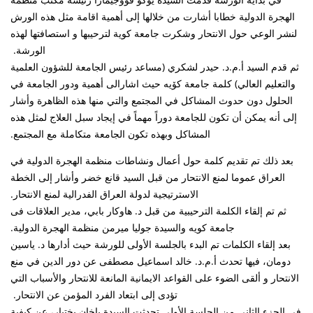
الهجرة الدولية خطابا أشارت من خلالها إلى أهمية اقامة مثل هذه الورش
لنشر الوعي حول الانتحار وشكرت جامعة كوية لترحيبها و استصافتها لهذه
الورشة.
ثم قدم السيد أ.م.د. حيدر لشكري (مساعد رئيس الجامعة للشؤون العلمية
والتعليم العالي) کلمة جامعة کۆیە حیث اشارالی أهمية ودور الجامعة في
الحلول دون حدوث المشاكل في المجتمع والتي منها هذه الظاهرة وأشار
إلى أنه يمكن أن تكون للجامعة دوراً مهماً في إيجاد سبل العلاج لمثل هذه
المشاكل وبهذه تكون الجامعة متكاملة مع المجتمع.
بعد ذلك تم تقديم كلمة حول أعمال ونشاطات منظمة الهجرة الدولية في
العراق عموما لمنع الانتحار من قبل السيد قانع خضر وأشار إلى الخطة
الاسترتیجیة لدولة العراق الفدرالية لمنع الانتحار.
ثم تم إلقاء الكلمة الترحيبية من قبل د. هاوكار بابي، مدير العلاقات فی
جامعة کویە والسيدة جوليا ميرمن منظمة الهجرة الدولية.
بعد إلقاء الكلمات تم البدء بالجلسة الأولى للورشة حيث أدارها د. ياسين
دومان، فيها تحدث أ.م.د. خالد اسماعيل مصطفى عن دور الدين في منع
الانتحار و ألقى الضوء على القواعد الايمانية المانعة للانتحار والأسباب التي
تؤدى إلى ابتعاد الفرد المؤمن عن الانتحار.
في الجزء الثاني من الجلسة الأولى تحدثت السیدة باخان بختيار، عن كيفية