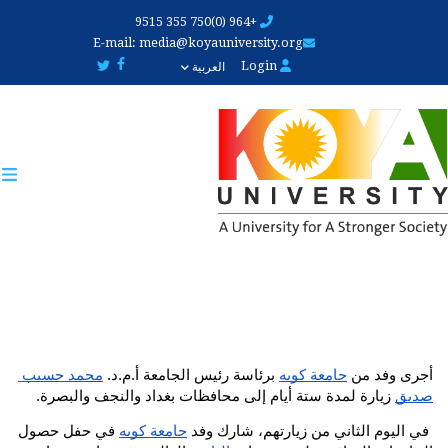
Skip
+964 (0)750 355 9515
to
E-mail:
media@koyauniversity.org
main
Login
العربية
content
أجرى وفد من 
جامعة كويه
 برئاسة رئيس الجامعة أ.م.د. 
محمد حسيب 
صديق
 زيارة لمدة ستة أيام إلى محافظات بغداد والنجف والبصرة.
 في اليوم الثاني من زيارتهم، شارك وفد 
جامعة كويه
 في حفل حصول 