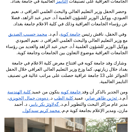
الجامعات العراقية على تصنيفات 
التايمز
 العالمية في جامعة بغداد.
 وحضر الحفل وزير التعليم العالي والبحث العلمي العراقي د. نعيم 
العبودي، ووكيل الوزير للشؤون العلمية أ.د. حيدر عبد الزاهد، فضلا 
عن رؤساء الجامعات العراقية وذلك في كلية الاعلام جامعة بغداد.
 وفي الحفل، ناقش رئيس 
جامعة كوية
، أ.م.د. 
محمد حسيب الصديق
مع وزير التعليم العالي والبحث العلمي العراقي د. نعيم العبودي 
ووكيل الوزير للشؤون العلمية أ.د. حيدر عبد الزاهد والعديد من رؤساء 
الجامعات العراقية موضوع التعاون بين الجامعات وجامعة كوية.
 وشارك وفد جامعة كويه في افتتاح معرض كلية الاعلام في جامعة 
بغداد خلال زيارتهم، كما وزع وزير التعليم العالي العراقي خلال الحفل 
الجوائز على 13 جامعة عراقية حصلت على مراتب عالية في تصنيف 
التايمز العالمية.
ومن الجدير بالذكر أن وفد
 جامعة كويه
 يتكون من عميد
 كلية الهندسة
أ.م.د.
 ئەژین طاهر صابر
، عميد
 كلية الطب
 د.
 دەوەن جمال الحويزي
، 
مدير عام مراكز البحث والتطوير أ.م.د.
 گەلاوێژ بكر بابير
، د. أحمد 
مازن، ومدير الإعلام بجامعة كوية م.م.
 محمد كريم سيدكول.