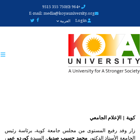
Skip
+964 (0)750 355 9515
to
E-mail:
media@koyauniversity.org
main
Login
العربية
content
كوية | الإعلام الجامعي
زار وفد رفيع المستوى من مجلس جامعة كوية، برئاسة رئيس 
الجامعة الأستاذ الدكتور 
محمد حسيب صديق
، السيدة 
كوردو عمر
، 