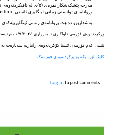
مەرجە پێشکەشکار نمرەی (٥)ی لە تاقیکردنەوەی توانستی زمانی ئینگلیزی ئایەڵس (IELTS) یاخود هاوتاکانی لە (TOEFL-IBT=59 )، (TOEFL-PBT=414) و (Academic Pearson=52)
بڕوانامەی توانستی زمانی ئینگلیزی ئاستی pre-intermediate لە یەکێک لە سەنتەرەکانی زمانی زانکۆکانی هەرێمی کوردستان کە وەزارەتی خوێندنی باڵا پەسەندی کردووە.
بەشداربوو دەبێت بڕوانامەی زمانی ئینگلیزییەکەی 
پڕکردنەوەی فۆرمی داواکاری تا بەرواری ١/٩/٢٠٢٤ بەردەستە:
تێبینی: ئەم فۆرمەی ئێستا کۆکردنەوەی زانیاریە سەبارەت بە خوا
کلیک لێرە بکە بۆ پرکردنەوەی فۆرمەکە
to post comments
Log in