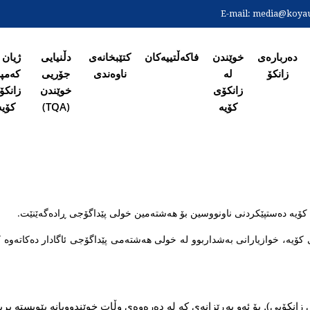
Skip
E-mail:
media@koyaun
to
ەی سەرەکی
main
content
دەربارەی
خوێندن
فاکەڵتییەکان
کتێبخانەی
دڵنیایی
ژیان 
زانکۆ
لە
ناوەندی
جۆریی
کەمپ
زانکۆی
خوێندن
زانکۆ
کۆیە
(TQA)
کۆیە
ی کۆیە دەستپێکردنی ناونووسین بۆ هەشتەمین خولی پێداگۆجی ڕادەگەێنێت.
 کۆیە، خوازیارانی بەشداربوو لە خولی هەشتەمی پێداگۆجی ئاگادار دەکاتەوە کە
زانكۆیی). بۆ ئەو بەڕێزانەی کە لە دەرەوەی وڵات خوێندوویانە پێویستە بڕ