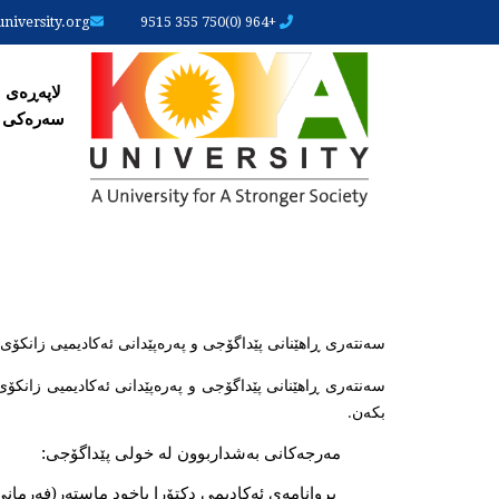
iversity.org
+964 (0)750 355 9515
لاپەڕ
لاپەڕەی
سەرەکی
سەنتەری ڕاهێنانی پێداگۆجی و پەرەپێدانی ئەکادیمیی زانکۆ
سەنتەری ڕاهێنانی پێداگۆجی و پەرەپێدانی ئەکادیمیی زانکۆی
بکەن.
مەرجەکانی بەشداربوون لە خولی پێداگۆجی:
بڕوانامەی ئەکادیمی دکتۆرا یاخود ماستەر(فەرمانی 