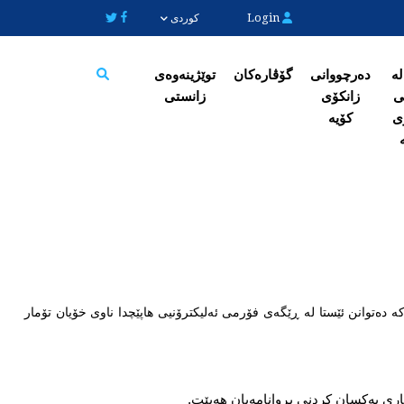
Login
کوردی
لە
دەرچووانی
گۆڤارەکان
توێژینەوەی
ی
زانکۆی
زانستی
Search
ی
کۆیە
 دەتوانن ئێستا لە ڕێگەی فۆرمی ئەلیکترۆنیی هاپێچدا ناوی خۆیان تۆمار
یاری یەکسان کردنی بڕوانامەیان هەبێت.