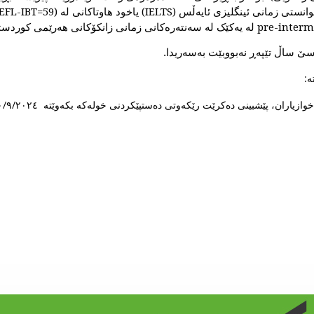
سێ ساڵ تێپەڕ نەبووبێت بەسەریدا.
زیاران، پێشبینی دەکرێت رێکەوتی دەستپێکردنی خولەکە بکەوێتە ٢٠/٩/٢٠٢٤