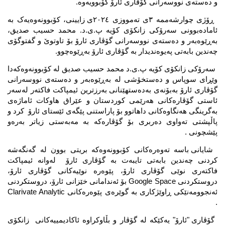
و دەستەی نووسەرانی گۆڤاری ئارۆ کۆبوویەوە.
ڕۆژی چوارشەممە ٣ی تەمووزی ٢٠٢٤ی زایینی، کۆبوونەوەیەک بە 
ئامادەبوونی سەرۆکی زانکۆی کۆیە پ.ی.د. محمد حسیب صدیق، 
بەڕێوەبەر و دەستەی نووسەرانی گۆڤاری ئارۆ بۆ تاوتوێ و گفتوگۆی 
چەندین بابەتی پەیوەندیدار بە گۆڤاری ئارۆ بەڕێوەچوو.
سەرۆکی زانکۆی کۆیە پ.ی.د محمد حسیب صدیق لە کۆبوونەوەکەدا 
وێڕای سوپاس و دەستخۆشی لە بەڕێوەبەر و دەستەی نووسەرانی 
گۆڤاری ئارۆ بەبۆنەی بەدەستهێنانی بەرزترین ئیمپاکت فاکتەر لەسەر 
ئاستی گۆڤارەکانی هەرێمی کوردستان و عێراق هاوکات ئاماژەی 
بەگرینگی هەنگاوەکانی داهاتوو بۆ پاراستنی پێگەی ئێستای ئارۆ  کرد و 
پاڵپشتی تەواوی دەربری بۆ گۆڤارەکە بە مەبەستی زیاتر بەرەو 
پێشچونی .
شایانی باسە تەوەرەکانی کۆبوونەوەکە بریتی بوون لە گەنگەشە 
کردنی چەندین بابەتی تایبەت بە گۆڤاری ئارۆ  لەوانە ئیمپاکت 
فاکتەری نوێی گۆڤاری ئارۆ، پێوەرە نوێیەکانی گۆڤاری ئارۆ، 
دروستکردنی Google Space بۆ ئەندامانی خێزانی ئارۆ، دروستکردنی 
ئەنجوومەنێکی ڕاوێژکاری بە گوێرەی پێوەرەکانی Clarivate Analytic 
.
گۆڤاری "ئارۆ" یەکێکە لە گۆڤار و بڵاوکراوە ئاکادیمییەکانی  زانکۆی 