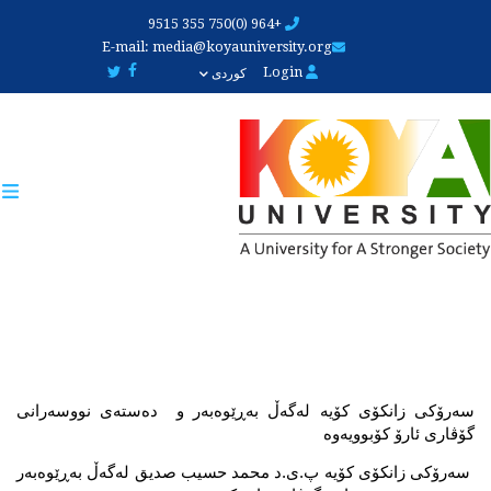
Skip
+964 (0)750 355 9515
to
E-mail:
media@koyauniversity.org
main
Login
کوردی
content
سەرۆکی زانکۆی کۆیە لەگەڵ بەڕێوەبەر و  دەستەی نووسەرانی 
گۆڤاری ئارۆ کۆبوویەوە
سەرۆکی زانکۆی کۆیە پ.ی.د محمد حسیب صدیق لەگەڵ بەڕێوەبەر 