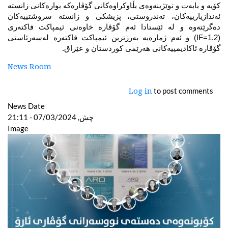
کۆیە و بابەت و توێژینەوەی بڵاوکراوەکانی گۆڤارەکە بوارەکانی زانستە 
ئەندازیارییەکان، تەندروستی، پزیشکی و زانستە سروشتییەکان 
دەگرێتەوە و لە ئێستادا ئەم گۆڤارە خاوەنی ئیمپاکت فاکتەری 
(IF=1.2) و ئەم ژمارەیە بەرزترین ئیمپاکت فاکتەرە لەسەرئاستی 
گۆڤارە ئاکادیمییەکانی هەرێمی کوردستان و عێراق.
News Room
to post comments
Log in
News Date
چش, 07/03/2024 - 21:11
Image