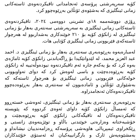
کۆیە سەرپەرشتی پرۆسەی ئەنجامدانی تاقیکردنەوەی ئاستەکانی 
زمانی ئینگلیزی کە بەشێوەی ئۆنڵاین بەڕێوەچوو کرد.
ڕۆژی دووشەممە ١٨ی تشرینی دووەمی ٢٠٢٤، تاقیکردنەوەی 
ئاستەکانی زمانی ئینگلیزی بە سەرپەرشتی سەنتەری بەهار بۆ زمانی 
ئینگلیزی لە زانکۆی کۆیە بۆ ٢١٠ خوێندکاری بەشداربوو لە هەرچوار 
ئاستەکەی فێربوونی زمانی ئینگلیزی کۆتایی هات. 
لەمبارەیەوە بەڕێوەبەری سەنتەری بەهار بۆ زمانی ئینگلیزی د. احمد 
عبد العزیز محمد، لە لێدوانێکیدا بۆ ڕاگەیاندنی زانکۆی کۆیە ئاماژەی 
بەوە کرد کە بۆ یەکەم جارە ئەم تاقیکردنەوە نیودەوڵەتییە لە زانکۆی 
کۆیە بەڕێوەدەچێت و باسی لەوەش کرد کە دوای تەواوبوونی 
خولەکانی فێربوونی زمانی ئینگلیزی بۆ هەرچوار ئاستەکە کە 
بەشێوازی ئۆنڵاین و ئامادەبوون لە سەنتەری بەهار بەڕێوەدەچوو 
تاقیکردنەوەکان ئەنجامدراوە.
بەڕێوەبەری سەنتەری بەهار بۆ زمانی ئینگلیزی، ئەوەشی خستەڕوو 
کە ئەمساڵ زانکۆی کۆیە داوای ئەوەی کردووە کە پێویستە 
تاقیکردنەوەکان لە تاقیگەکانی زانکۆی کۆیە بەڕێوەبچێت و 
خۆشبەختانە وەزارەتی خوێندنی باڵاو و توێژینەوەی زانستی و 
ڕێکخراوی ئیمپریالی هاوبەشی پرۆسەکە ڕەزامەندییان نیشانداو و 
بەمشێوەیەش ئارک و بارگرانییەکیان لە ئەستۆی خۆێندکاران 