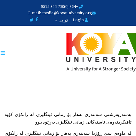
Skip
+964 (0)750 355 9515
to
E-mail:
media@koyauniversity.org
main
Login
کوردی
content
بەسەرپەرشتی سەنتەری بەهار بۆ زمانی ئینگلیزی لە زانکۆی کۆیە 
تاقیکردنەوەی ئاستەکانی زمانی ئینگلیزی بەڕێوەچوو
لە ماوەی سێ ڕۆژدا سەنتەری بەهار بۆ زمانی ئینگلیزی لە زانکۆی 