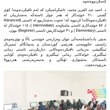
کەمکردووەتەوە.
د. احمد عبد العزیز محمد، ئاشکراشیکرد کە لەم تاقیکردنەوەدا کۆی 
گشتی ٢١٠ خوێندکار لە هەر چوار ئاستەکە بەشدارییان لە 
تاقیکردنەوەکاندا کردووە کە؛ حەوت بەشداربوو لە ئاستی (Advanced 
)، ٥٧ خوێندکاری ئاستی مامناوەند (Intermediate )، ١١٥ خوێندکار لە 
ئاستی (Elementary ) و ٣١ خوێندکاریش ئاستی (Beginner) بوون.
بەپێی یادداشتنامەیەکی نێوان وەزارەتی خوێندنی باڵا و توێژینەوەی 
زانستی حکوومەتی هەرێمی کوردستان و پەیمانگای ئیمپریال 
ئینگلیشی بەریتانی تاقیکردنەوەکانی دیاریکردنی ئاستی زمانی 
ئینگلیزی، خولەکانی زمانی ئینگلیزی و تاقیکردنەوەی کۆتایی 
ئاستەکان بەشێوازی ئۆنڵاین و بەسەرپەرشتی هەردوولا 
بەڕێوەدەچێت.