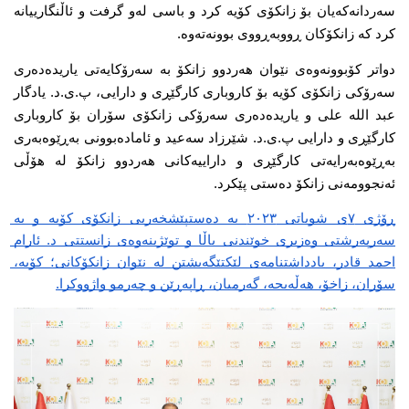
سەردانەکەیان بۆ زانکۆی کۆیە کرد و باسی لەو گرفت و ئاڵنگارییانە 
کرد کە زانکۆکان ڕووبەڕووی بوونەتەوە.
دواتر کۆبوونەوەی نێوان هەردوو زانکۆ بە سەرۆکایەتی یاریدەدەری 
سەرۆکی زانکۆی کۆیە بۆ کاروباری کارگێڕی و دارایی، پ.ی.د. یادگار 
عبد الله علی و یاریدەدەری سەرۆکی زانکۆی سۆران بۆ کاروباری 
کارگێڕی و دارایی پ.ی.د. شێرزاد سەعید و ئامادەبوونی بەڕێوەبەری 
بەڕێوەبەرایەتی کارگێڕی و داراییەکانی هەردوو زانکۆ لە هۆڵی 
ئەنجوومەنی زانکۆ دەستی پێکرد.
ڕۆژی ٧ی شوباتی ٢٠٢٣ بە دەستپێشخەریی زانکۆی کۆیە و بە 
سەرپەرشتی وەزیری خوێندنی باڵا و توێژینەوەی زانستتی د. ئارام 
احمد قادر، یادداشتنامەی لێکتێگەیشتن لە نێوان زانکۆکانی؛ کۆیە، 
سۆران، زاخۆ، هەڵەبجە، گەرمیان، ڕاپەڕێن و چەرمو واژووکرا.