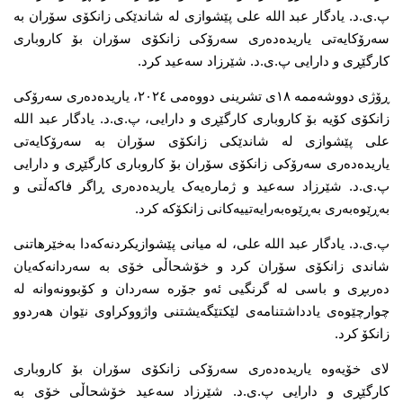
پ.ی.د. یادگار عبد الله علی پێشوازی لە شاندێکی زانکۆی سۆران بە 
سەرۆکایەتی یاریدەدەری سەرۆکی زانکۆی سۆران بۆ کاروباری 
کارگێڕی و دارایی پ.ی.د. شێرزاد سەعید کرد.
ڕۆژی دووشەممە ١٨ی تشرینی دووەمی ٢٠٢٤، یاریدەدەری سەرۆکی 
زانکۆی کۆیە بۆ کاروباری کارگێڕی و دارایی، پ.ی.د. یادگار عبد الله 
علی پێشوازی لە شاندێکی زانکۆی سۆران بە سەرۆکایەتی 
یاریدەدەری سەرۆکی زانکۆی سۆران بۆ کاروباری کارگێڕی و دارایی 
پ.ی.د. شێرزاد سەعید و ژمارەیەک یاریدەدەری ڕاگر فاکەڵتی و 
بەڕێوەبەری بەڕێوەبەرایەتییەکانی زانکۆکە کرد.
پ.ی.د. یادگار عبد الله علی، لە میانی پێشوازیکردنەکەدا بەخێرهاتنی 
شاندی زانکۆی سۆران کرد و خۆشحاڵی خۆی بە سەردانەکەیان 
دەربڕی و باسی لە گرنگیی ئەو جۆرە سەردان و کۆبوونەوانە لە 
چوارچێوەی یادداشتنامەی لێکتێگەیشتنی واژووکراوی نێوان هەردوو 
زانکۆ کرد.
لای خۆیەوە یاریدەدەری سەرۆکی زانکۆی سۆران بۆ کاروباری 
کارگێڕی و دارایی پ.ی.د. شێرزاد سەعید خۆشحاڵی خۆی بە 