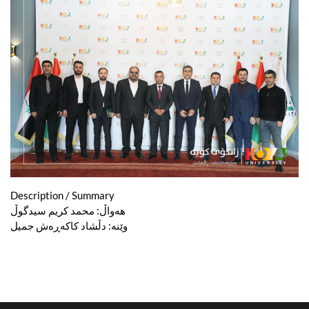
Description / Summary
هەواڵ: محمد کریم سیدگوڵ
وێنە: دڵشاد کاکەڕەش جمیل