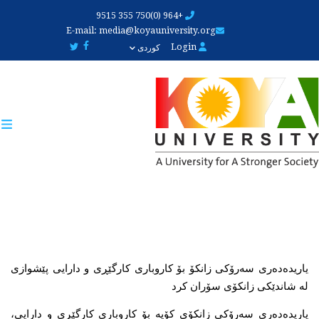
Skip
+964 (0)750 355 9515
to
E-mail:
media@koyauniversity.org
main
Login
کوردی
content
یاریدەدەری سەرۆکی زانکۆ بۆ کاروباری کارگێڕی و دارایی پێشوازی 
لە شاندێکی زانکۆی سۆران کرد
یاریدەدەری سەرۆکی زانکۆی کۆیە بۆ کاروباری کارگێڕی و دارایی، 