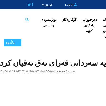
Login
کوردی
لە
دەرچووانی
گۆڤارەکان
توێژینەوەی
ی
زانکۆی
زانستی
Search
ی
کۆیە
ماڵەوە
ە سەردانی قەزای تەق تەقیان کرد
on
Muhammed Karim…
Submitted by
هە, 09/19/2025 - 21:24