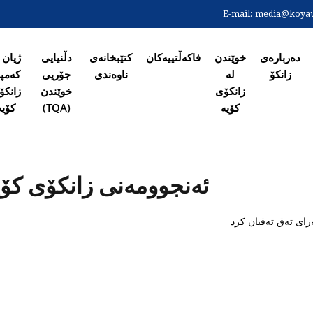
Skip
E-mail:
media@koyaun
to
ەی سەرەکی
main
content
دەربارەی
خوێندن
فاکەڵتییەکان
کتێبخانەی
دڵنیایی
ژیان 
زانکۆ
لە
ناوەندی
جۆریی
کەمپ
زانکۆی
خوێندن
زانکۆ
کۆیە
(TQA)
کۆیە
ئەنجوومەنی زانکۆی کۆی
ای تەق تەقیان کرد