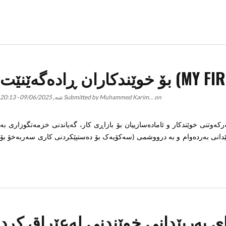
on
Muhammed Karim…
Submitted by
شە, 09/06/2025 - 20:13
 لە چوارچێوەی پلانی ستراتیژیی زانکۆ (٢٠٢٣-٢٠٢٧) و کۆڵەکەکانی؛ سەرکەوتنی خوێندکار و ئامادەسازییان بۆ بازاڕی کار، گەیاندنی خزمەتگوزاری بە
ێدانی بەردەوام و بە درووشمی (سەکۆیەک بۆ دەستپێکردنی کاری سەربەخۆ بۆ
ی پەرپێدانی خوێندنی لەعێراق کرد