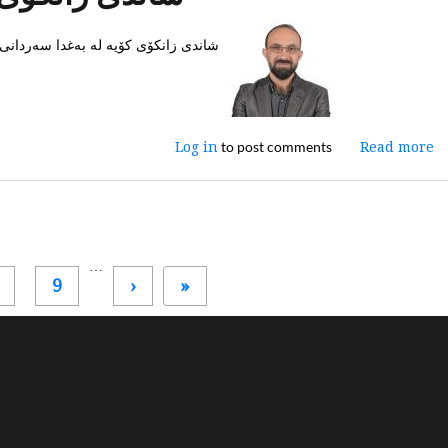
کاری
من
شاندی زانکۆی کۆیە لە بەغدا سەردانی 
-
My
First
Business)
بۆ
to post comments
Log in
about
Read more
خوێندکاران
شاندی
ڕادەگەێنێت
زانکۆی
کۆیە
لە
بەغدا
Pagination
…
سەردانی
‹ Previous
« First
9
‹
«
لیژنەی
باڵای
پەرپێدانی
خوێندنی
لەعێراق
کرد