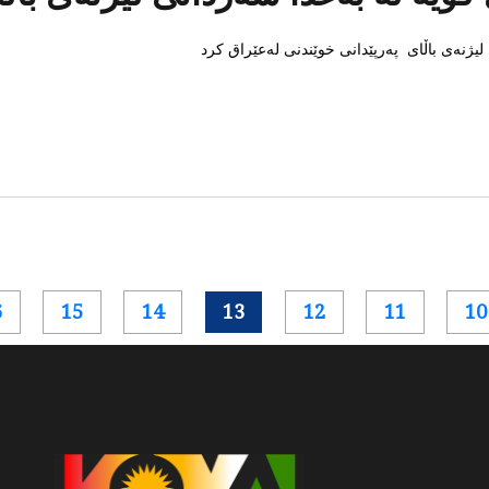
لیژنەی باڵای پەرپێدانی خوێندنی لەعێراق کرد
6
15
14
13
12
11
10