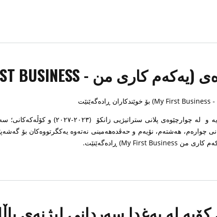
MY FIRST BUSINESS) بۆ خوێندکاران ڕادەگەێنێت
ێنێت
لە دەستپێشخەرییەکی تری زانکۆی کۆیە و
انی چوارەم، هەشتەم، نۆیەم و حەڤدەهەمینی نەتەوە یەکگرتووەکان بۆ گەشەپ
My Firs) ڕادەگەێنێت.
ۆیە لە بەغدا سەردانی لیژنەی باڵا