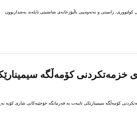
ی کولتووری، زانستی و نەتەوەییی باڵیۆزخانەی شانشینی تایلەند بەشداربوون
ی خزمەتکردنی کۆمەڵگە سیمینارێکی
تکردنی کۆمەڵگە سیمینارێکی تایبەت بە فەرمانگە خۆجێیەکانی شاری کۆیە بەڕ