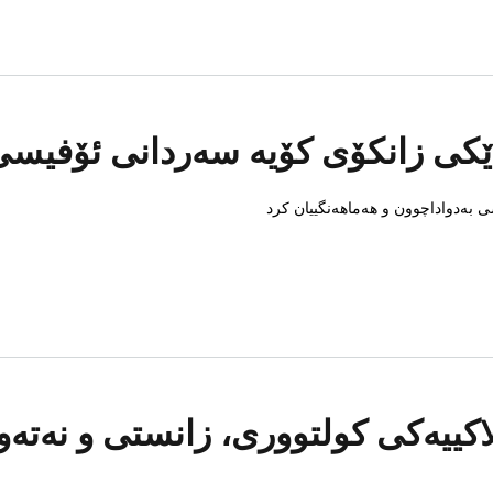
کی زانکۆی کۆیە سەردانی ئۆفیسی 
 بەدواداچوون و هەماهەنگییان کرد
اکییەکی کولتووری، زانستی و نەتەو