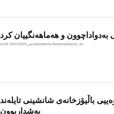
بەدواداچوون و هەماهەنگییان کرد
on
Muhammed Karim…
Submitted by
چش, 09/17/2025 - 21:45
ەییی باڵیۆزخانەی شانشینی تایلەند
بەشداربوون