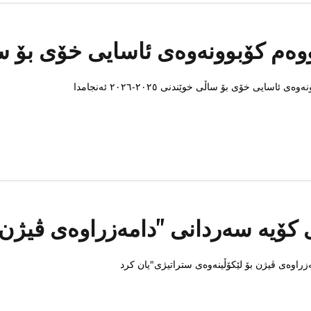
بوونەوەی ئاسایی خۆی بۆ ساڵی خوێندنی ٠٢٥
ایی خۆی بۆ ساڵی خوێندنی ٢٠٢٥-٢٠٢٦ ئەنجامدا
کۆیە سەردانی "دامەزراوەی ڤیژن ب
راوەی ڤیژن بۆ لێکۆڵینەوەی ستراتیژی"یان کرد