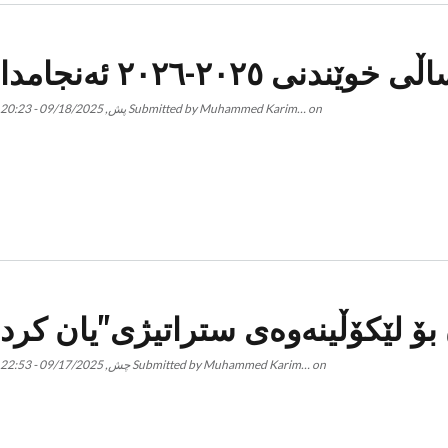
٢-٢٠٢٦ ئەنجامدا
on
Muhammed Karim…
Submitted by
پش, 09/18/2025 - 20:23
ۆ لێکۆڵینەوەی ستراتیژی"یان کرد
on
Muhammed Karim…
Submitted by
چش, 09/17/2025 - 22:53