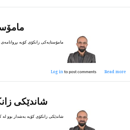
زانکۆی
کۆیە
پاڵپشت
مامۆست
بە
کۆڵەکەی
خزمەتکردنی
مامۆستایەکی زانکۆی کۆیە بڕوانامەی د
کۆمەڵگە
سیمینارێکی
تایبەت
بە
فەرمانگە
to post comments
Log in
about
Read more
خۆجێیەکانی
مامۆستایەکی
شاری
زانکۆی
کۆیە
کۆیە
بەڕێوەبرد
شاندێکی زانک
بڕوانامەی
داهێنانی
لە
شاندێکی زانکۆی کۆیە بەشدار بوو لە کۆ
بواری
پزیشکی
بەدەستهێنا