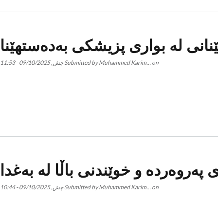
نانی لە بواری پزیشکی بەدەستهێنا
on
Muhammed Karim…
Submitted by
چش, 09/10/2025 - 11:53
پەروەردە و خوێندنی باڵا لە بەغدا
on
Muhammed Karim…
Submitted by
چش, 09/10/2025 - 10:44