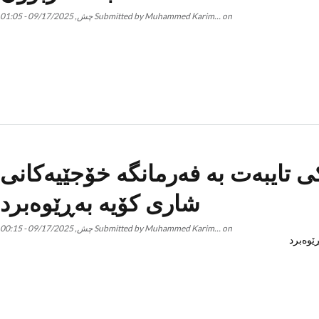
on
Muhammed Karim…
Submitted by
چش, 09/17/2025 - 01:05
 تایبەت بە فەرمانگە خۆجێیەکانی
شاری کۆیە بەڕێوەبرد
on
Muhammed Karim…
Submitted by
چش, 09/17/2025 - 00:15
ێوەبرد