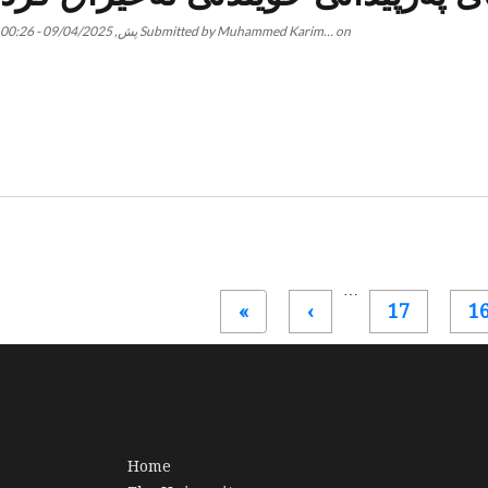
on
Muhammed Karim…
Submitted by
پش, 09/04/2025 - 00:26
…
Last »
Next ›
»
›
17
1
Home