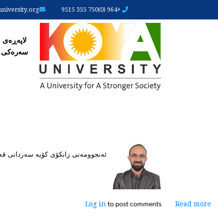
iversity.org
+964 (0)750 355 9515
لاپەڕ
لاپەڕەی
سەرەکی
ئەنجوومەنی زانکۆی کۆیە سەردانی قەز
to post comments
Log in
about
Read more
ئەنجوومەنی