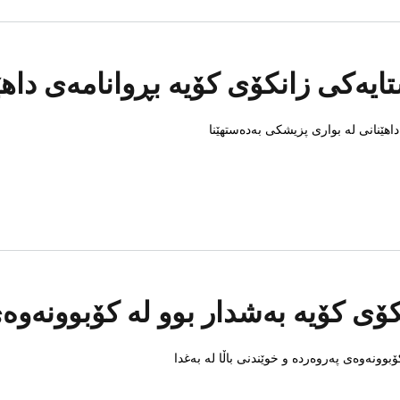
ایەکی زانکۆی کۆیە بڕوانامەی داهێ
اهێنانی لە بواری پزیشکی بەدەستهێنا
ۆی کۆیە بەشدار بوو لە کۆبوونەوەی 
بوونەوەی پەروەردە و خوێندنی باڵا لە بەغدا