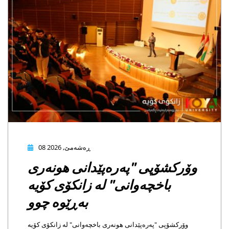
08 ڕەشەمێ, 2026
کشۆپی "پەرەپێدانی هونەری
باخچەوانی" لە زانکۆی کۆیە
بەڕێوە چوو
رکشۆپی "پەرەپێدانی هونەری باخچەوانی" لە زانکۆی کۆیە