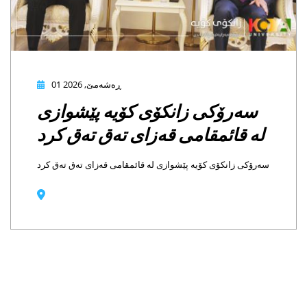
01 ڕەشەمێ, 2026
رۆکی زانکۆی کۆیە پێشوازی
قائمقامی قەزای تەق تەق کرد
زانکۆی کۆیە پێشوازی لە قائمقامی قەزای تەق تەق کرد