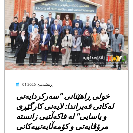
01 ڕەشەمێ, 2026
لی ڕاهێنانی "سەرکردایەتی
اتی قەیراندا: لایەنی کارگێڕی
 یاسایی" لە فاکەڵتیی زانستە
رۆڤایەتی و کۆمەڵایەتییەکانی