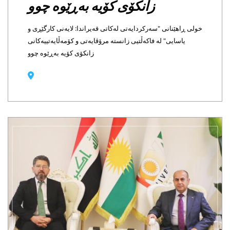
زانکۆی کۆیە بەڕێوە چوو
هێنانی "سەرکردایەتی لەکاتی قەیراندا: لایەنی کارگێڕی و
اسایی" لە فاکەڵتیی زانستە مرۆڤایەتی و کۆمەڵایەتییەکانی
زانکۆی کۆیە بەڕێوە چوو