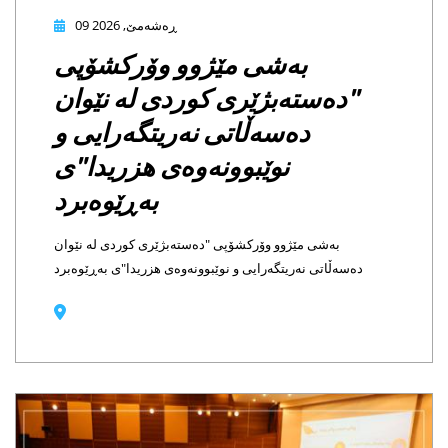
09 ڕەشەمێ, 2026
بەشی مێژوو وۆرکشۆپی
دەستەبژێری کوردی لە نێوان
دەسەڵاتی نەریتگەرایی و
نوێبوونەوەی هزریدا"ی
بەڕێوەبرد
بەشی مێژوو وۆرکشۆپی "دەستەبژێری کوردی لە نێوان
سەڵاتی نەریتگەرایی و نوێبوونەوەی هزریدا"ی بەڕێوەبرد