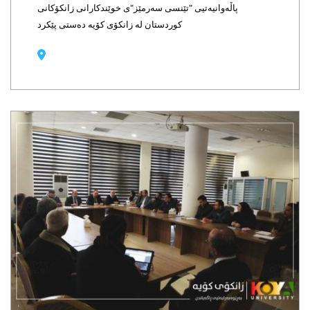
پاڵەوانیەتیی "تێنسی سەرمێز"ی خوێندکارانی زانکۆکانی
کوردستان لە زانکۆی کۆیە دەستی پێکرد