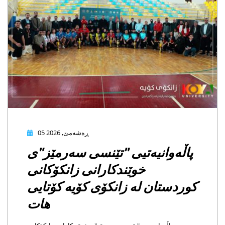
05 ڕەشەمێ, 2026
ەوانیەتیی "تێنسی سەرمێز"ی
خوێندکارانی زانکۆکانی
ستان لە زانکۆی کۆیە کۆتایی
هات