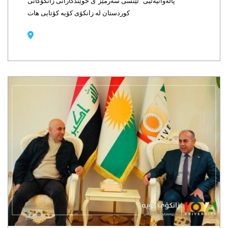
پاڵەوانیەتیی "تێنسی سەرمێز"ی خوێندکارانی زانکۆکانی
کوردستان لە زانکۆی کۆیە کۆتایی هات