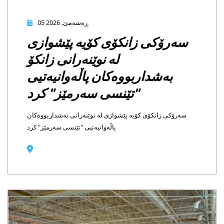
05 ڕەشەمێ, 2026
رۆکی زانکۆی کۆیە پێشوازی
لە نوێنەرانی زانکۆ
بەشداربووەکان پاڵەوانیەتیی
"تێنسی سەرمێز" کرد
ۆکی زانکۆی کۆیە پێشوازی لە نوێنەرانی بەشداربووەکان
پاڵەوانیەتیی "تێنسی سەرمێز" کرد