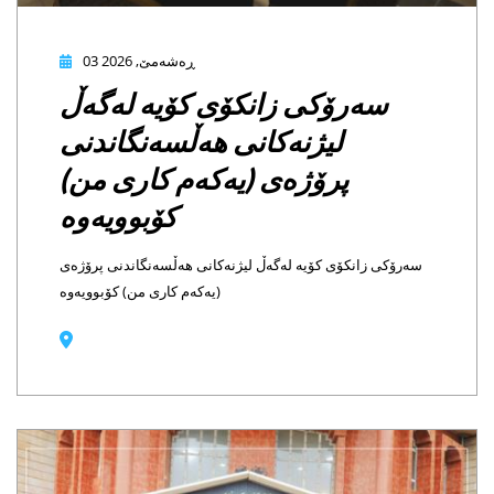
03 ڕەشەمێ, 2026
سەرۆکی زانکۆی کۆیە لەگەڵ
لیژنەکانی هەڵسەنگاندنی
پرۆژەی (یەکەم کاری من)
کۆبوویەوە
ی زانکۆی کۆیە لەگەڵ لیژنەکانی هەڵسەنگاندنی پرۆژەی
(یەکەم کاری من) کۆبوویەوە