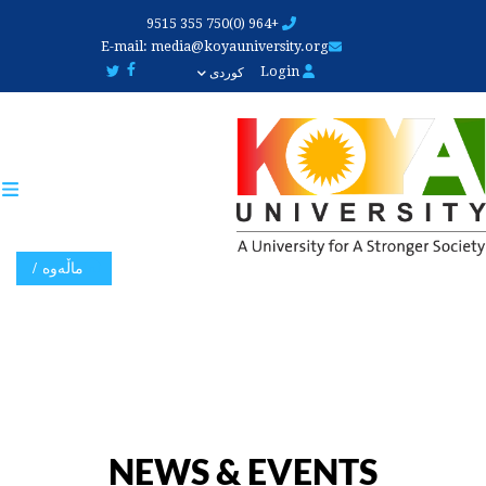
Skip
+964 (0)750 355 9515
to
E-mail:
media@koyauniversity.org
main
Login
کوردی
content
ماڵەوە
NEWS & EVENTS