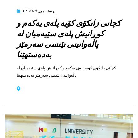
05 ڕەشەمێ, 2026
ی زانکۆی کۆیە پلەی یەکەم و
کوڕانیش پلەی سێیەمیان لە
پاڵەوانیتی تێنسی سەرمێز
بەدەستهێنا
ی زانکۆی کۆیە پلەی یەکەم و کوڕانیش پلەی سێیەمیان لە
پاڵەوانیتی تێنسی سەرمێز بەدەستهێنا