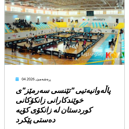
04 ڕەشەمێ, 2026
ەوانیەتیی "تێنسی سەرمێز"ی
خوێندکارانی زانکۆکانی
کوردستان لە زانکۆی کۆیە
دەستی پێکرد