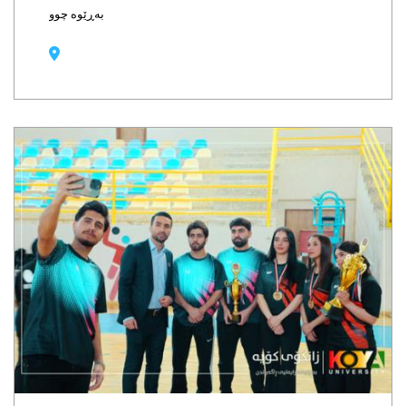
بەڕێوە چوو